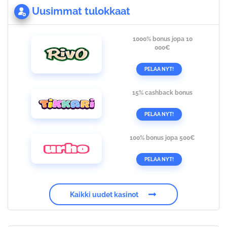
Uusimmat tulokkaat
1000%
bonus jopa
10
000€
PELAA NYT!
15%
cashback bonus
PELAA NYT!
100%
bonus jopa
500€
PELAA NYT!
Kaikki uudet kasinot