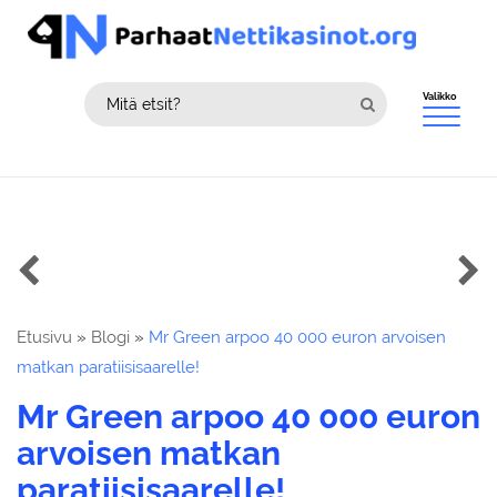
Parhaat Nettikasinot
Uudet Kasinot
Suomalaiset Kasinot
Kasinot Ilman Rekisteröitymistä
Etusivu
»
Blogi
»
Mr Green arpoo 40 000 euron arvoisen
matkan paratiisisaarelle!
Rahapelit
Mr Green arpoo 40 000 euron
Casino Bonus
arvoisen matkan
Ilmaiskierroksia
paratiisisaarelle!