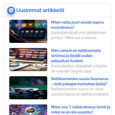
Uusimmat artikkelit
Miten valita juuri sinulle sopiva
kasinobonus?
Kasinobonukset ovat pelaamisen
piristys. Niillä saa mukavaa
Näin vertaat eri nettikasinoita
toisiinsa ja löydät uuden
pelipaikan itsellesi
Suomalaisilla rahapelien ystävillä
on nykyään tarjolla jopa
Nettikasinoiden suosio Suomessa
– mitä pelaajan kannattaa tietää?
Nettikasinoiden suosio on viime
vuosina kasvanut räjähdysmäisesti.
Miten 200 % talletusbonus toimii ja
miksi se on niin suosittu?