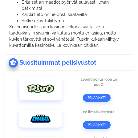
Erilaiset animaatiot pyörivät sulavasti ilman
pätkimistä
Kaikki tieto on helposti saatavilla
Selkeä käyttöliittymä
Kokonaisuudessaan kasinon kokonaisvaltaisesti
laadukkaisiin sivuihin vaikuttaa monta eri asiaa, mutta
kuvien tärkeyttä ei sovi vähätellä. Tuskin kukaan viihtyy
kuvattomilla kasinosivuilla kovinkaan pitkään.
Suosituimmat pelisivustot
1000%
bonus jopa
10
000€
PELAA NYT!
20
ilmaiskierrosta
PELAA NYT!