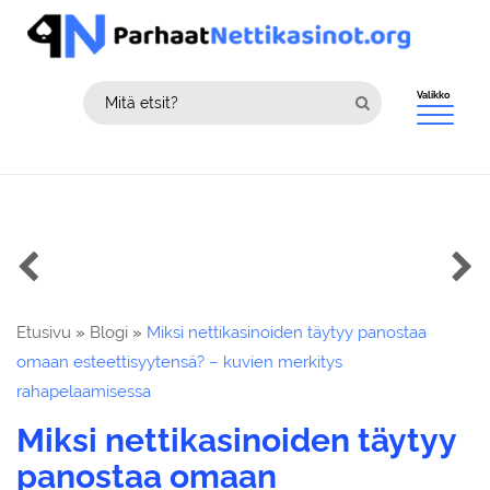
Parhaat Nettikasinot
Uudet Kasinot
Suomalaiset Kasinot
Kasinot Ilman Rekisteröitymistä
Etusivu
»
Blogi
»
Miksi nettikasinoiden täytyy panostaa
omaan esteettisyytensä? – kuvien merkitys
Rahapelit
rahapelaamisessa
Casino Bonus
Miksi nettikasinoiden täytyy
panostaa omaan
Ilmaiskierroksia