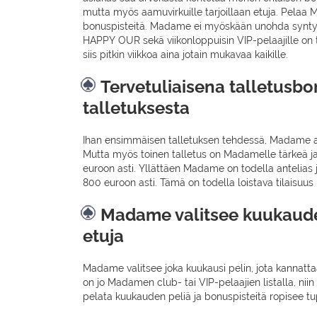
mutta myös aamuvirkuille tarjoillaan etuja. Pelaa
bonuspisteitä. Madame ei myöskään unohda syntymäpä
HAPPY OUR sekä viikonloppuisin VIP-pelaajille on
siis pitkin viikkoa aina jotain mukavaa kaikille.
Tervetuliaisena talletusb
talletuksesta
Ihan ensimmäisen talletuksen tehdessä, Madame an
Mutta myös toinen talletus on Madamelle tärkeä ja
euroon asti. Yllättäen Madame on todella antelias 
800 euroon asti. Tämä on todella loistava tilaisuus
Madame valitsee kuukauden
etuja
Madame valitsee joka kuukausi pelin, jota kannattaa
on jo Madamen club- tai VIP-pelaajien listalla, niin
pelata kuukauden peliä ja bonuspisteitä ropisee tupl