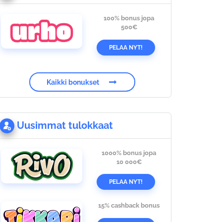
100%
bonus jopa
500€
PELAA NYT!
Kaikki bonukset
Uusimmat tulokkaat
1000%
bonus jopa
10 000€
PELAA NYT!
15%
cashback bonus