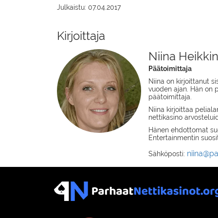
Julkaistu: 07.04.2017
Kirjoittaja
Niina Heikki
Päätoimittaja
Niina on kirjoittanut 
vuoden ajan. Hän on pa
päätoimittaja.
Niina kirjoittaa pelia
nettikasino arvosteluid
Hänen ehdottomat suosi
Entertainmentin suosit
niina@pa
Sähköposti: