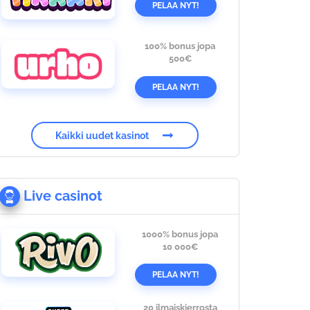
PELAA NYT!
100%
bonus jopa
500€
PELAA NYT!
Kaikki uudet kasinot
Live casinot
1000%
bonus jopa
10 000€
PELAA NYT!
20
ilmaiskierrosta