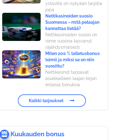
ystävillä on nykyään tarjolla
jopa
Nettikasinoiden suosio
Suomessa – mitä pelaajan
kannattaa tietää?
Nettikasinoiden suosio on
viime vuosina kasvanut
räjähdysmäisesti.
Miten 200 % talletusbonus
toimii ja miksi se on niin
suosittu?
Nettikasinot tarjoavat
asiakkailleen laajan kirjon
erilaisia bonuksia
Kaikki tarjoukset
Kuukauden bonus