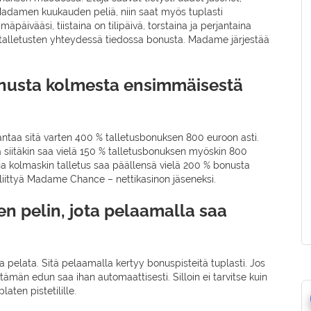
 Madamen kuukauden peliä, niin saat myös tuplasti
ivääsi, tiistaina on tilipäivä, torstaina ja perjantaina
 talletusten yhteydessä tiedossa bonusta. Madame järjestää
onusta kolmesta ensimmäisestä
taa sitä varten 400 % talletusbonuksen 800 euroon asti.
 siitäkin saa vielä 150 % talletusbonuksen myöskin 800
ja kolmaskin talletus saa päällensä vielä 200 % bonusta
 liittyä Madame Chance – nettikasinon jäseneksi.
 pelin, jota pelaamalla saa
 pelata. Sitä pelaamalla kertyy bonuspisteitä tuplasti. Jos
 tämän edun saa ihan automaattisesti. Silloin ei tarvitse kuin
aten pistetilille.