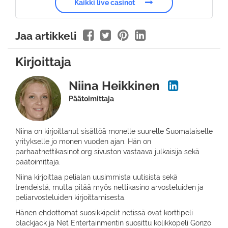
Kaikki live casinot
Jaa artikkeli
Kirjoittaja
Niina Heikkinen
Päätoimittaja
Niina on kirjoittanut sisältöä monelle suurelle Suomalaiselle
yritykselle jo monen vuoden ajan. Hän on
parhaatnettikasinot.org sivuston vastaava julkaisija sekä
päätoimittaja.
Niina kirjoittaa pelialan uusimmista uutisista sekä
trendeistä, mutta pitää myös nettikasino arvosteluiden ja
peliarvosteluiden kirjoittamisesta.
Hänen ehdottomat suosikkipelit netissä ovat korttipeli
blackjack ja Net Entertainmentin suosittu kolikkopeli Gonzo