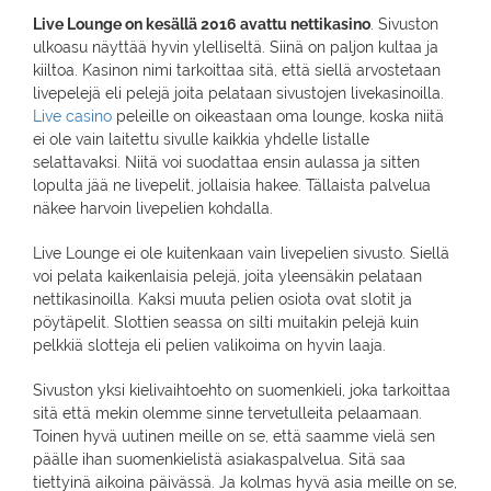
Live Lounge on kesällä 2016 avattu nettikasino
. Sivuston
ulkoasu näyttää hyvin ylelliseltä. Siinä on paljon kultaa ja
kiiltoa. Kasinon nimi tarkoittaa sitä, että siellä arvostetaan
livepelejä eli pelejä joita pelataan sivustojen livekasinoilla.
Live casino
peleille on oikeastaan oma lounge, koska niitä
ei ole vain laitettu sivulle kaikkia yhdelle listalle
selattavaksi. Niitä voi suodattaa ensin aulassa ja sitten
lopulta jää ne livepelit, jollaisia hakee. Tällaista palvelua
näkee harvoin livepelien kohdalla.
Live Lounge ei ole kuitenkaan vain livepelien sivusto. Siellä
voi pelata kaikenlaisia pelejä, joita yleensäkin pelataan
nettikasinoilla. Kaksi muuta pelien osiota ovat slotit ja
pöytäpelit. Slottien seassa on silti muitakin pelejä kuin
pelkkiä slotteja eli pelien valikoima on hyvin laaja.
Sivuston yksi kielivaihtoehto on suomenkieli, joka tarkoittaa
sitä että mekin olemme sinne tervetulleita pelaamaan.
Toinen hyvä uutinen meille on se, että saamme vielä sen
päälle ihan suomenkielistä asiakaspalvelua. Sitä saa
tiettyinä aikoina päivässä. Ja kolmas hyvä asia meille on se,