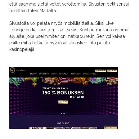
että saamme sieltä voitot verottomina. Sivuston pelilisenssi
nimittäin tulee Maltalta.
Sivustolla voi pelata myös mobiililaitteilla. Siksi Live
Lounge on kaikkialla missä itsekin. Kunhan mukana on oma
älylaite, joka useimmiten on matkapuhelin. Sen voi kaivaa
esille millä hetkellä hyvänsä, kun iskee into pelata
kasinopelejä.