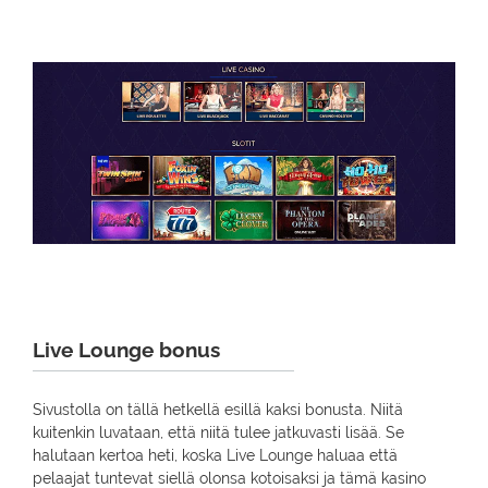
Live Lounge bonus
Sivustolla on tällä hetkellä esillä kaksi bonusta. Niitä
kuitenkin luvataan, että niitä tulee jatkuvasti lisää. Se
halutaan kertoa heti, koska Live Lounge haluaa että
pelaajat tuntevat siellä olonsa kotoisaksi ja tämä kasino