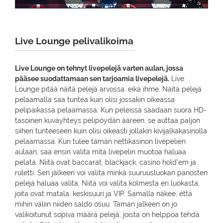
Live Lounge pelivalikoima
Live Lounge on tehnyt livepelejä varten aulan, jossa
pääsee suodattamaan sen tarjoamia livepelejä.
Live
Lounge pitää näitä pelejä arvossa, eikä ihme. Näitä pelejä
pelaamalla saa tuntea kuin olisi jossakin oikeassa
pelipaikassa pelaamassa. Kun peleissä saadaan suora HD-
tasoinen kuvayhteys pelipöydän ääreen, se auttaa paljon
siihen tunteeseen kuin olisi oikeasti jollakin kivijalkakasinolla
pelaamassa. Kun tulee tämän nettikasinon livepelien
aulaan, saa ensin valita mitä livepelin muotoa haluaa
pelata. Niitä ovat baccarat, blackjack, casino hold’em ja
ruletti. Sen jälkeen voi valita minkä suuruusluokan panosten
pelejä haluaa valita. Niitä voi valita kolmesta eri luokasta,
joita ovat matala, keskisuuri ja VIP. Samalla näkee, että
mihin väliin niiden saldo osuu. Tämän jälkeen on jo
valikoitunut sopiva määrä pelejä, joista on helppoa tehdä