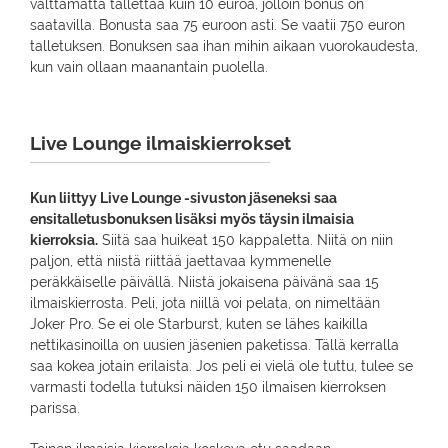
välttämättä tallettaa kuin 10 euroa, jolloin bonus on
saatavilla. Bonusta saa 75 euroon asti. Se vaatii 750 euron
talletuksen. Bonuksen saa ihan mihin aikaan vuorokaudesta,
kun vain ollaan maanantain puolella.
Live Lounge ilmaiskierrokset
Kun liittyy Live Lounge -sivuston jäseneksi saa
ensitalletusbonuksen lisäksi myös täysin ilmaisia
kierroksia.
Siitä saa huikeat 150 kappaletta. Niitä on niin
paljon, että niistä riittää jaettavaa kymmenelle
peräkkäiselle päivällä. Niistä jokaisena päivänä saa 15
ilmaiskierrosta. Peli, jota niillä voi pelata, on nimeltään
Joker Pro. Se ei ole Starburst, kuten se lähes kaikilla
nettikasinoilla on uusien jäsenien paketissa. Tällä kerralla
saa kokea jotain erilaista. Jos peli ei vielä ole tuttu, tulee se
varmasti todella tutuksi näiden 150 ilmaisen kierroksen
parissa.