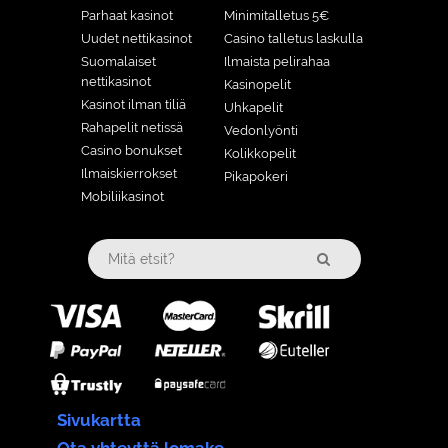
Parhaat kasinot
Minimitalletus 5€
Uudet nettikasinot
Casino talletus laskulla
Suomalaiset
Ilmaista pelirahaa
nettikasinot
Kasinopelit
Kasinot ilman tiliä
Uhkapelit
Rahapelit netissä
Vedonlyönti
Casino bonukset
Kolikkopelit
Ilmaiskierrokset
Pikapokeri
Mobiliikasinot
Sivukartta
Ota yhteyttä lomake