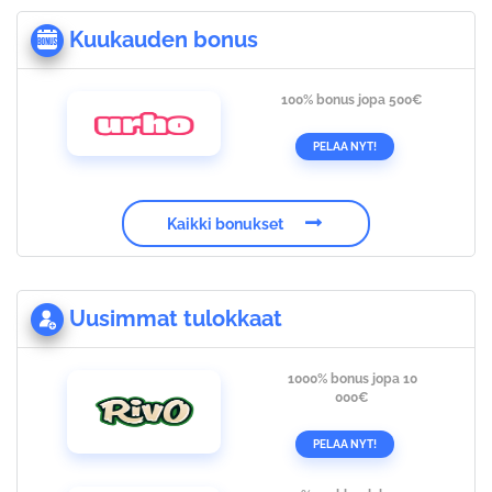
Kuukauden bonus
100%
bonus jopa
500€
PELAA NYT!
Kaikki bonukset
Uusimmat tulokkaat
1000%
bonus jopa
10
000€
PELAA NYT!