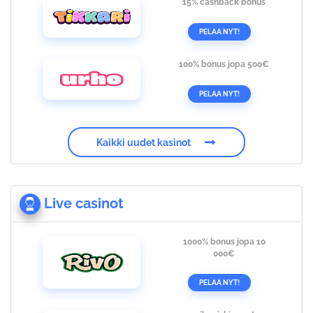
15%
cashback bonus
PELAA NYT!
100%
bonus jopa
500€
PELAA NYT!
Kaikki uudet kasinot
Live casinot
1000%
bonus jopa
10
000€
PELAA NYT!