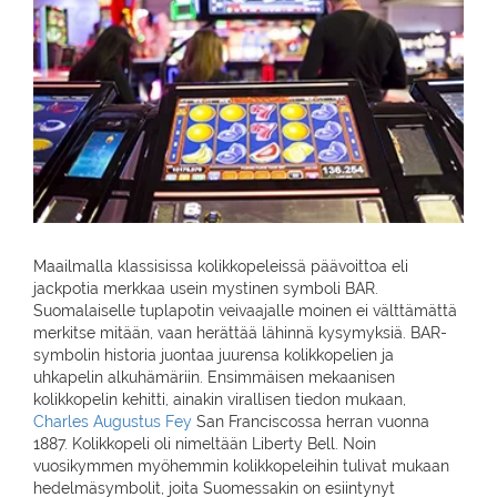
Maailmalla klassisissa kolikkopeleissä päävoittoa eli
jackpotia merkkaa usein mystinen symboli BAR.
Suomalaiselle tuplapotin veivaajalle moinen ei välttämättä
merkitse mitään, vaan herättää lähinnä kysymyksiä. BAR-
symbolin historia juontaa juurensa kolikkopelien ja
uhkapelin alkuhämäriin. Ensimmäisen mekaanisen
kolikkopelin kehitti, ainakin virallisen tiedon mukaan,
Charles Augustus Fey
San Franciscossa herran vuonna
1887. Kolikkopeli oli nimeltään Liberty Bell. Noin
vuosikymmen myöhemmin kolikkopeleihin tulivat mukaan
hedelmäsymbolit, joita Suomessakin on esiintynyt