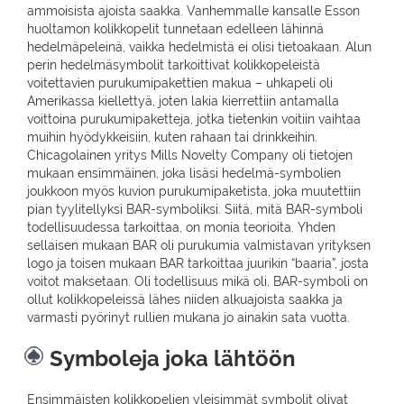
ammoisista ajoista saakka. Vanhemmalle kansalle Esson
huoltamon kolikkopelit tunnetaan edelleen lähinnä
hedelmäpeleinä, vaikka hedelmistä ei olisi tietoakaan. Alun
perin hedelmäsymbolit tarkoittivat kolikkopeleistä
voitettavien purukumipakettien makua – uhkapeli oli
Amerikassa kiellettyä, joten lakia kierrettiin antamalla
voittoina purukumipaketteja, jotka tietenkin voitiin vaihtaa
muihin hyödykkeisiin, kuten rahaan tai drinkkeihin.
Chicagolainen yritys Mills Novelty Company oli tietojen
mukaan ensimmäinen, joka lisäsi hedelmä-symbolien
joukkoon myös kuvion purukumipaketista, joka muutettiin
pian tyylitellyksi BAR-symboliksi. Siitä, mitä BAR-symboli
todellisuudessa tarkoittaa, on monia teorioita. Yhden
sellaisen mukaan BAR oli purukumia valmistavan yrityksen
logo ja toisen mukaan BAR tarkoittaa juurikin “baaria”, josta
voitot maksetaan. Oli todellisuus mikä oli, BAR-symboli on
ollut kolikkopeleissä lähes niiden alkuajoista saakka ja
varmasti pyörinyt rullien mukana jo ainakin sata vuotta.
Symboleja joka lähtöön
Ensimmäisten kolikkopelien yleisimmät symbolit olivat