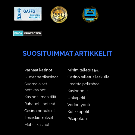
SUOSITUIMMAT ARTIKKELIT
Parhaat kasinot
Minimitalletus 5€
Uudet nettikasinot
Casino talletus laskulla
Suomalaiset
Ilmaista pelirahaa
nettikasinot
Kasinopelit
Kasinot ilman tiliä
Uhkapelit
Rahapelit netissä
Vedonlyönti
Casino bonukset
Kolikkopelit
Ilmaiskierrokset
Pikapokeri
Mobiliikasinot