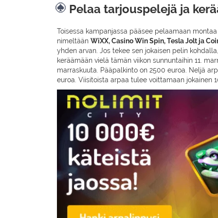
Pelaa tarjouspelejä ja ker
Toisessa kampanjassa pääsee pelaamaan montaa eri 
nimeltään
WiXX, Casino Win Spin, Tesla Jolt ja Coi
yhden arvan. Jos tekee sen jokaisen pelin kohdalla,
keräämään vielä tämän viikon sunnuntaihin 11. marr
marraskuuta. Pääpalkinto on 2500 euroa. Neljä arp
euroa. Viisitoista arpaa tulee voittamaan jokainen 