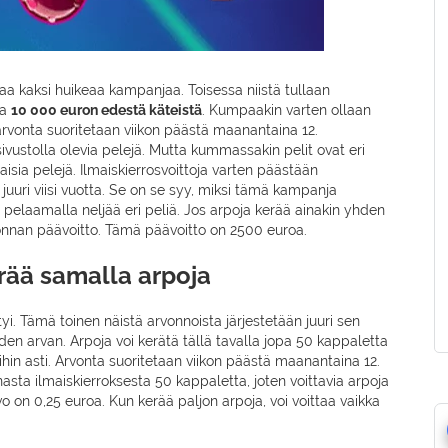
kaa kaksi huikeaa kampanjaa. Toisessa niistä tullaan
sa
10 000 euron edestä käteistä
. Kumpaakin varten ollaan
arvonta suoritetaan viikon päästä maanantaina 12.
ivustolla olevia pelejä. Mutta kummassakin pelit ovat eri
isia pelejä. Ilmaiskierrosvoittoja varten päästään
uuri viisi vuotta. Se on se syy, miksi tämä kampanja
 pelaamalla neljää eri peliä. Jos arpoja kerää ainakin yhden
rvonnan päävoitto. Tämä päävoitto on 2500 euroa.
erää samalla arpoja
styi. Tämä toinen näistä arvonnoista järjestetään juuri sen
den arvan. Arpoja voi kerätä tällä tavalla jopa 50 kappaletta
ihin asti. Arvonta suoritetaan viikon päästä maanantaina 12.
asta ilmaiskierroksesta 50 kappaletta, joten voittavia arpoja
o on 0,25 euroa. Kun kerää paljon arpoja, voi voittaa vaikka