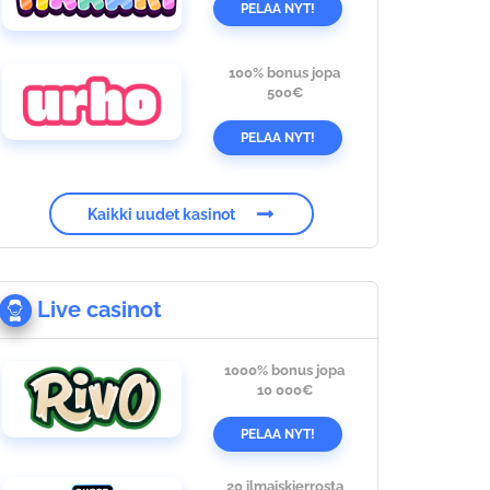
PELAA NYT!
100%
bonus jopa
500€
PELAA NYT!
Kaikki uudet kasinot
Live casinot
1000%
bonus jopa
10 000€
PELAA NYT!
20
ilmaiskierrosta