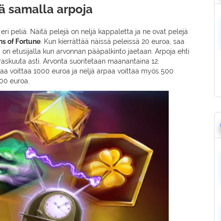
ää samalla arpoja
peliä. Näitä pelejä on neljä kappaletta ja ne ovat pelejä
ns of Fortune
. Kun kierrättää näissä peleissä 20 euroa, saa
 on etusijalla kun arvonnan pääpalkinto jaetaan. Arpoja ehti
askuuta asti. Arvonta suoritetaan maanantaina 12.
aa voittaa 1000 euroa ja neljä arpaa voittaa myös 500
100 euroa.