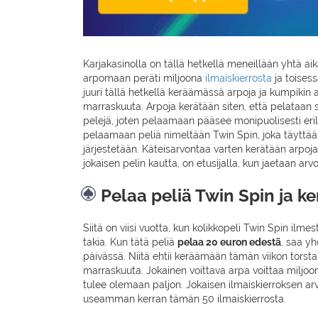
Karjakasinolla on tällä hetkellä meneillään yhtä ai
arpomaan peräti miljoona
ilmaiskierrosta
ja toises
juuri tällä hetkellä keräämässä arpoja ja kumpikin 
marraskuuta. Arpoja kerätään siten, että pelataan s
pelejä, joten pelaamaan pääsee monipuolisesti erila
pelaamaan peliä nimeltään Twin Spin, joka täyttää j
järjestetään. Käteisarvontaa varten kerätään arpoja
jokaisen pelin kautta, on etusijalla, kun jaetaan a
Pelaa peliä Twin Spin ja k
Siitä on viisi vuotta, kun kolikkopeli Twin Spin ilme
takia. Kun tätä peliä
pelaa 20 euron edestä
, saa yh
päivässä. Niitä ehtii keräämään tämän viikon torsta
marraskuuta. Jokainen voittava arpa voittaa miljoon
tulee olemaan paljon. Jokaisen ilmaiskierroksen arv
useamman kerran tämän 50 ilmaiskierrosta.