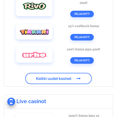
000€
PELAA NYT!
15%
cashback bonus
PELAA NYT!
100%
bonus jopa
500€
PELAA NYT!
Kaikki uudet kasinot
Live casinot
1000%
bonus jopa
10