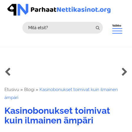
Parhaat Nettikasinot
Uudet Kasinot
Suomalaiset Kasinot
Kasinot Ilman Rekisteröitymistä
Etusivu
»
Blogi
»
Kasinobonukset toimivat kuin ilmainen
ämpäri
Rahapelit
Kasinobonukset toimivat
Casino Bonus
kuin ilmainen ämpäri
Ilmaiskierroksia