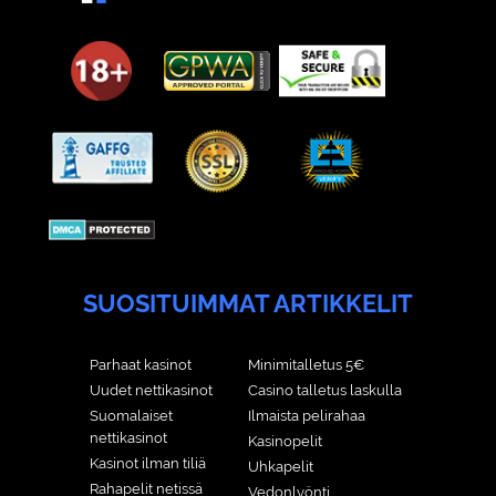
SUOSITUIMMAT ARTIKKELIT
Parhaat kasinot
Minimitalletus 5€
Uudet nettikasinot
Casino talletus laskulla
Suomalaiset
Ilmaista pelirahaa
nettikasinot
Kasinopelit
Kasinot ilman tiliä
Uhkapelit
Rahapelit netissä
Vedonlyönti