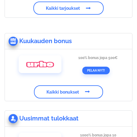
Kaikki tarjoukset
Kuukauden bonus
100%
bonus jopa
500€
PELAA NYT!
Kaikki bonukset
Uusimmat tulokkaat
1000%
bonus jopa
10