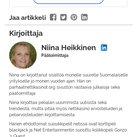
Jaa artikkeli
Kirjoittaja
Niina Heikkinen
Päätoimittaja
Niina on kirjoittanut sisältöä monelle suurelle Suomalaiselle
yritykselle jo monen vuoden ajan. Hän on
parhaatnettikasinot.org sivuston vastaava julkaisija sekä
päätoimittaja.
Niina kirjoittaa pelialan uusimmista uutisista sekä
trendeistä, mutta pitää myös nettikasino arvosteluiden ja
peliarvosteluiden kirjoittamisesta.
Hänen ehdottomat suosikkipelit netissä ovat korttipeli
blackjack ja Net Entertainmentin suosittu kolikkopeli Gonzo
´s Quest.