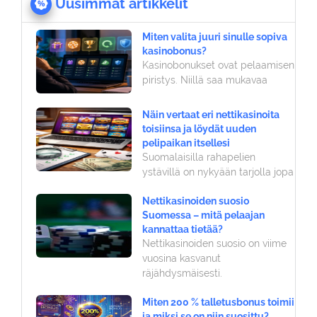
Uusimmat artikkelit
Miten valita juuri sinulle sopiva
kasinobonus?
Kasinobonukset ovat pelaamisen
piristys. Niillä saa mukavaa
Näin vertaat eri nettikasinoita
toisiinsa ja löydät uuden
pelipaikan itsellesi
Suomalaisilla rahapelien
ystävillä on nykyään tarjolla jopa
Nettikasinoiden suosio
Suomessa – mitä pelaajan
kannattaa tietää?
Nettikasinoiden suosio on viime
vuosina kasvanut
räjähdysmäisesti.
Miten 200 % talletusbonus toimii
ja miksi se on niin suosittu?