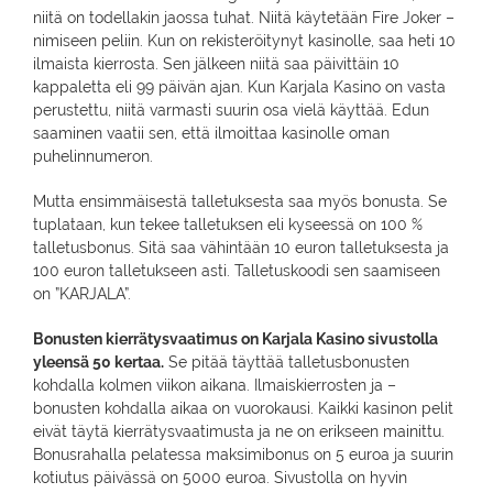
niitä on todellakin jaossa tuhat. Niitä käytetään Fire Joker –
nimiseen peliin. Kun on rekisteröitynyt kasinolle, saa heti 10
ilmaista kierrosta. Sen jälkeen niitä saa päivittäin 10
kappaletta eli 99 päivän ajan. Kun Karjala Kasino on vasta
perustettu, niitä varmasti suurin osa vielä käyttää. Edun
saaminen vaatii sen, että ilmoittaa kasinolle oman
puhelinnumeron.
Mutta ensimmäisestä talletuksesta saa myös bonusta. Se
tuplataan, kun tekee talletuksen eli kyseessä on 100 %
talletusbonus. Sitä saa vähintään 10 euron talletuksesta ja
100 euron talletukseen asti. Talletuskoodi sen saamiseen
on ”KARJALA”.
Bonusten kierrätysvaatimus on Karjala Kasino sivustolla
yleensä 50 kertaa.
Se pitää täyttää talletusbonusten
kohdalla kolmen viikon aikana. Ilmaiskierrosten ja –
bonusten kohdalla aikaa on vuorokausi. Kaikki kasinon pelit
eivät täytä kierrätysvaatimusta ja ne on erikseen mainittu.
Bonusrahalla pelatessa maksimibonus on 5 euroa ja suurin
kotiutus päivässä on 5000 euroa. Sivustolla on hyvin