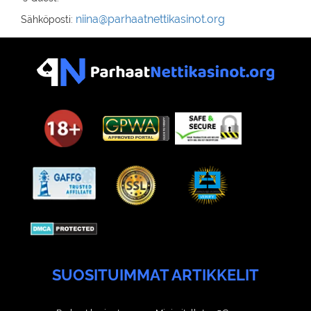
niina@parhaatnettikasinot.org
Sähköposti:
SUOSITUIMMAT ARTIKKELIT