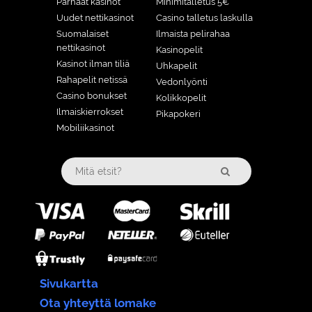
Parhaat kasinot
Minimitalletus 5€
Uudet nettikasinot
Casino talletus laskulla
Suomalaiset
Ilmaista pelirahaa
nettikasinot
Kasinopelit
Kasinot ilman tiliä
Uhkapelit
Rahapelit netissä
Vedonlyönti
Casino bonukset
Kolikkopelit
Ilmaiskierrokset
Pikapokeri
Mobiliikasinot
Sivukartta
Ota yhteyttä lomake