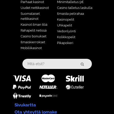
Parhaat kasinot
Minimitalletus 5€
Uudet nettikasinot
Casino talletus laskulla
Suomalaiset
Ilmaista pelirahaa
nettikasinot
Kasinopelit
Kasinot ilman tiliä
Uhkapelit
Rahapelit netissä
Vedonlyönti
Casino bonukset
Kolikkopelit
Ilmaiskierrokset
Pikapokeri
Mobiliikasinot
Sivukartta
Ota yhteyttä lomake