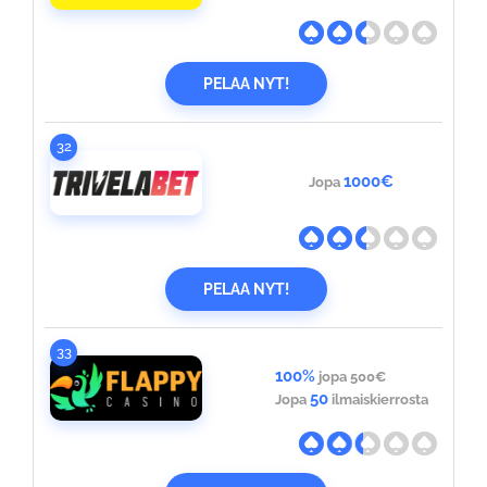
PELAA NYT!
32
1000€
Jopa
PELAA NYT!
33
100%
jopa 500€
50
Jopa
ilmaiskierrosta