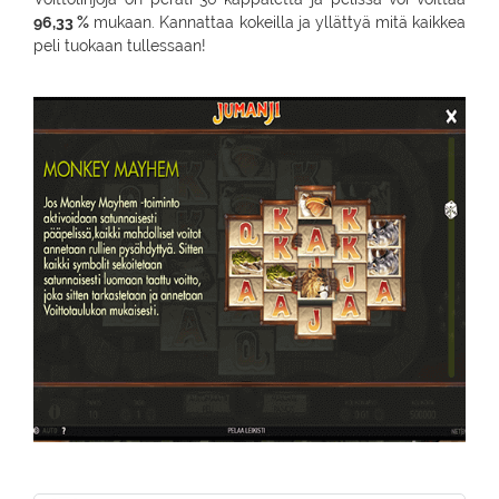
96,33 %
mukaan. Kannattaa kokeilla ja yllättyä mitä kaikkea
peli tuokaan tullessaan!