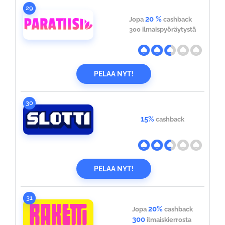
29
20 %
Jopa
cashback
300 ilmaispyöräytystä
PELAA NYT!
30
15%
cashback
PELAA NYT!
31
20%
Jopa
cashback
300
ilmaiskierrosta