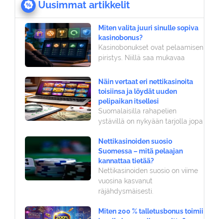
Uusimmat artikkelit
Miten valita juuri sinulle sopiva
kasinobonus?
Kasinobonukset ovat pelaamisen
piristys. Niillä saa mukavaa
Näin vertaat eri nettikasinoita
toisiinsa ja löydät uuden
pelipaikan itsellesi
Suomalaisilla rahapelien
ystävillä on nykyään tarjolla jopa
Nettikasinoiden suosio
Suomessa – mitä pelaajan
kannattaa tietää?
Nettikasinoiden suosio on viime
vuosina kasvanut
räjähdysmäisesti.
Miten 200 % talletusbonus toimii