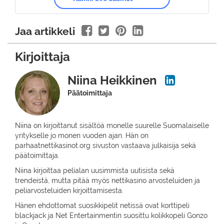
Jaa artikkeli
Kirjoittaja
Niina Heikkinen
Päätoimittaja
Niina on kirjoittanut sisältöä monelle suurelle Suomalaiselle
yritykselle jo monen vuoden ajan. Hän on
parhaatnettikasinot.org sivuston vastaava julkaisija sekä
päätoimittaja.
Niina kirjoittaa pelialan uusimmista uutisista sekä
trendeistä, mutta pitää myös nettikasino arvosteluiden ja
peliarvosteluiden kirjoittamisesta.
Hänen ehdottomat suosikkipelit netissä ovat korttipeli
blackjack ja Net Entertainmentin suosittu kolikkopeli Gonzo