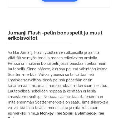
Jumanji Flash -pelin bonuspelit ja muut
erikoisvoitot
Vaikka Jumanji Flash yllättää sen ulkoasulla ja äänillä,
yllättää se myös todella monen erikoivoiton ansiolla.
Pelissä on mukana bonuspeli, jossa päästään pelaamaan
lautapeliä. Sinne pääsee, kun saa pelissä vähintään kolme
Scatter -merkkiä. Vaikka yleensä se tarkoittaa heti
ilmaiskierrosvoittoa, tässä pelissä päästään ensin
kokeilemaan millaisia ilmaiskierroksia niiden saaminen tuo.
Lautapelissä heitellään noppaa ja kerätään erilaisia
ilmaiskierrosvoittoja. Noppaa saa heittää sitä enemmän
mitä enemmän Scatter-merkkejä on saatu. Ilmaiskierroksia
voi voittaa tällä tavalla monenlaisia ja niitä kutsutaan
esimerkiksi nimillä
Monkey Free Spins ja Stampede Free