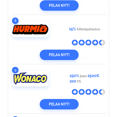
PELAA NYT!
8
15%
käteispalautus
PELAA NYT!
9
250%
2500€
jopa
200
FS
PELAA NYT!