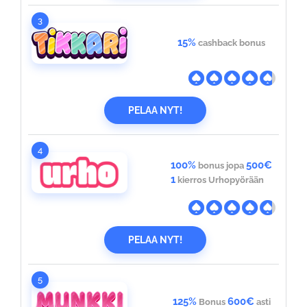
3
15%
cashback bonus
PELAA NYT!
4
100%
500€
bonus jopa
1
kierros Urhopyörään
PELAA NYT!
5
125%
600€
Bonus
asti