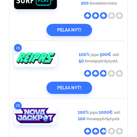
200
ilmaiskierrosta
PELAA NYT!
25
100%
500€
jopa
asti
50
ilmaispyöräytystä
PELAA NYT!
26
100%
1000€
jopa
asti
100
Ilmaispyöräytystä