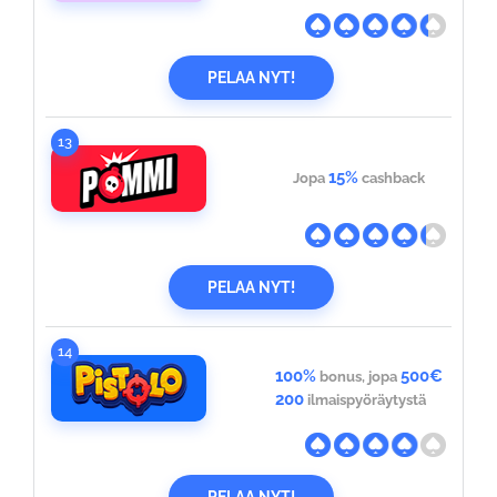
PELAA NYT!
13
15%
Jopa
cashback
PELAA NYT!
14
100%
500€
bonus, jopa
200
ilmaispyöräytystä
PELAA NYT!