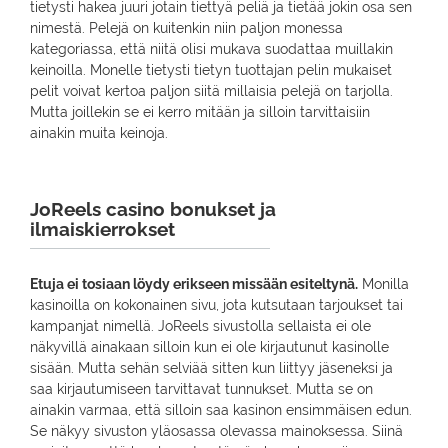
tietysti hakea juuri jotain tiettyä peliä ja tietää jokin osa sen
nimestä. Pelejä on kuitenkin niin paljon monessa
kategoriassa, että niitä olisi mukava suodattaa muillakin
keinoilla. Monelle tietysti tietyn tuottajan pelin mukaiset
pelit voivat kertoa paljon siitä millaisia pelejä on tarjolla.
Mutta joillekin se ei kerro mitään ja silloin tarvittaisiin
ainakin muita keinoja.
JoReels casino bonukset ja
ilmaiskierrokset
Etuja ei tosiaan löydy erikseen missään esiteltynä.
Monilla
kasinoilla on kokonainen sivu, jota kutsutaan tarjoukset tai
kampanjat nimellä. JoReels sivustolla sellaista ei ole
näkyvillä ainakaan silloin kun ei ole kirjautunut kasinolle
sisään. Mutta sehän selviää sitten kun liittyy jäseneksi ja
saa kirjautumiseen tarvittavat tunnukset. Mutta se on
ainakin varmaa, että silloin saa kasinon ensimmäisen edun.
Se näkyy sivuston yläosassa olevassa mainoksessa. Siinä