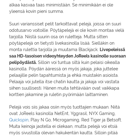
alkaa kasvaa taas minimistään. Se minimikään ei ole
yleensä kovin pieni summa.
Suuri varianssiset pelit tarkoittavat pelejä, joissa on suuri
odotusarvo voitoille. Pöytäpelejä ei ole kovin montaa vielä
tarjolla. Niistä suurin osa on ruletteja. Mutta sitten
pöytäpelejä on tietysti livekasinolla lisää. Sielläkin on
monta rulettia tarjolla ja muutama Blackjack.
Livepeleissä
saa HD-tasoisen videoyhteyden JoReels kasinolle suoraan
pelipöydästä.
Silloin voi tuntua siltä kuin pelaisi oikealla
kasinolla. Pöydän ääressä on myös jakaja, joka juttelee
pelaajille pelin tapahtumista ja ehkä muistakin asioista.
Pelaaja voi jutella itse chatin kautta ja jakaja voi vastata
siihen suullisesti. Hänen muita tehtäviään ovat vaikkapa
korttien jakamine ja ruletin pyörimään laittaminen.
Pelejä vois siis jakaa osiin myös tuottajien mukaan. Niitä
ovat JoReels kasinolla NetEnt, Yggrasil, NYX Gaming,
Quickspin
, Play N Go, Microgaming, Red Tiger ja Betsoft.
Muita keinoja jaotella ei olekaan, mutta pelejä voi etsiä
myös sivustolla olevan hakukentän kautta. Silloin pitää