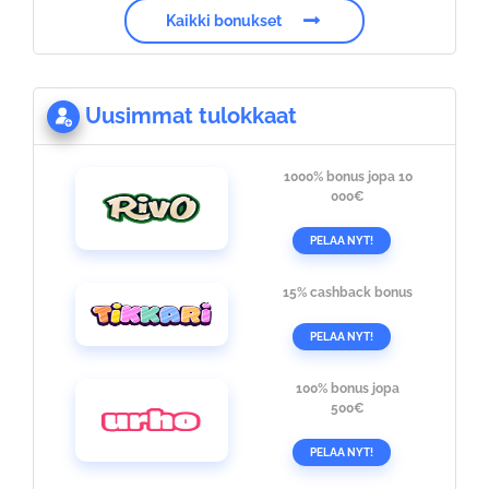
Kaikki bonukset
Uusimmat tulokkaat
1000%
bonus jopa
10
000€
PELAA NYT!
15%
cashback bonus
PELAA NYT!
100%
bonus jopa
500€
PELAA NYT!