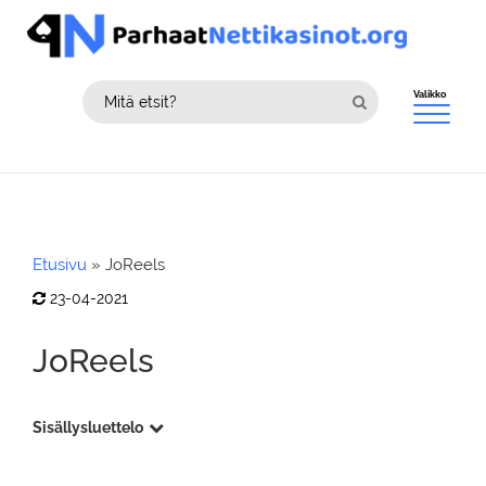
Parhaat Nettikasinot
Uudet Kasinot
Etusivu
»
JoReels
Suomalaiset Kasinot
23-04-2021
Kasinot Ilman Rekisteröitymistä
JoReels
Rahapelit
Casino Bonus
Sisällysluettelo
Ilmaiskierroksia