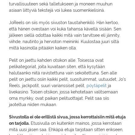
turvallisuuteen sekä talletukseen ja moneen muuhun
asiaan liittyviä tekstejä voi lukea suomenkielisinä.
JoReels on siis myös sivuston taustahenkilö. Hän kertoo,
että hänen ovestaan voi kuka tahansa kävellä sisään. Sen
jälkeen siellä odottaa kaikki mitä vain tarvitsee eli jännity,
viihde, nautinto ja hervoton meininki. Kuulostaa juuri siltä
miltä kasinolla pitääkin kaiken olla.
Pelit on jaettu kahden otsikon alle. Toisessa ovat
pelikategoriat, joita kuvataan siten, että kysytään
halutaanko niitä ravistettuna vain sekoitettuna. Sen alle
pelit on jaettu osiin kaikki pelit, suosituimmat, uutuudet, Jo’s
Reels, jackpotit, suuri varianssiset pelit,
pöytäpelit
ja
livekasino. Toisen otsikon, jossa kehotetaan valitsemaan
oma myrkky, ovat paikan pelituottajat. Pelit saa siis
jaoteltua niiden mukaan.
Sivustolla ei ole erillistä sivua, jossa kerrottaisiin mitä etuja
on tarjolla.
Etusivulla on kuitenkin mainos, jossa kerrotaan
mitä uusi jäsen saa. Ehkäpä etuja tarjotaan sitten erikseen,