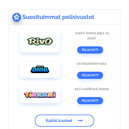
Suosituimmat pelisivustot
1000%
bonus jopa
10
000€
PELAA NYT!
20
ilmaiskierrosta
PELAA NYT!
15%
cashback bonus
PELAA NYT!
Kaikki kasinot