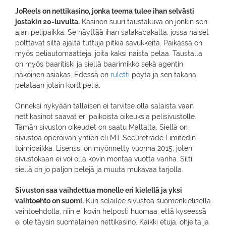
JoReels on nettikasino, jonka teema tulee ihan selvästi
jostakin 20-luvulta.
Kasinon suuri taustakuva on jonkin sen
ajan pelipaikka. Se näyttää ihan salakapakalta, jossa naiset
polttavat siltä ajalta tuttuja pitkiä savukkeita. Paikassa on
myös peliautomaatteja, joita kaksi naista pelaa. Taustalla
on myös baaritiski ja siellä baarimikko sekä agentin
näköinen asiakas. Edessä on
ruletti
pöytä ja sen takana
pelataan jotain korttipeliä.
Onneksi nykyään tällaisen ei tarvitse olla salaista vaan
nettikasinot saavat eri paikoista oikeuksia pelisivustolle.
Tämän sivuston oikeudet on saatu Maltalta. Siellä on
sivustoa operoivan yhtiön eli MT Securetrade Limitedín
toimipaikka. Lisenssi on myönnetty vuonna 2015, joten
sivustokaan ei voi olla kovin montaa vuotta vanha. Silti
siellä on jo paljon pelejä ja muuta mukavaa tarjolla.
Sivuston saa vaihdettua monelle eri kielellä ja yksi
vaihtoehto on suomi.
Kun selailee sivustoa suomenkielisellä
vaihtoehdolla, niin ei kovin helposti huomaa, että kyseessä
ei ole täysin suomalainen nettikasino. Kaikki etuja, ohjeita ja