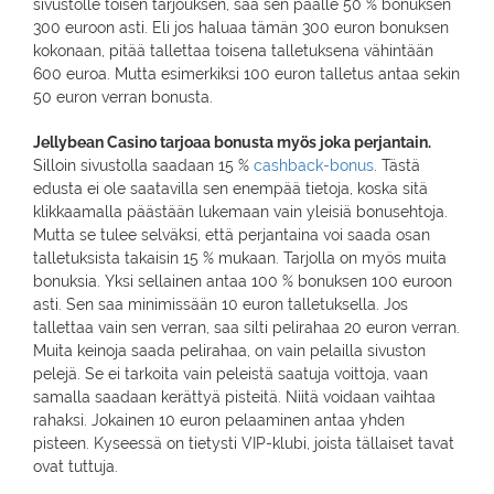
sivustolle toisen tarjouksen, saa sen päälle 50 % bonuksen
300 euroon asti. Eli jos haluaa tämän 300 euron bonuksen
kokonaan, pitää tallettaa toisena talletuksena vähintään
600 euroa. Mutta esimerkiksi 100 euron talletus antaa sekin
50 euron verran bonusta.
Jellybean Casino tarjoaa bonusta myös joka perjantain.
Silloin sivustolla saadaan 15 %
cashback-bonus
. Tästä
edusta ei ole saatavilla sen enempää tietoja, koska sitä
klikkaamalla päästään lukemaan vain yleisiä bonusehtoja.
Mutta se tulee selväksi, että perjantaina voi saada osan
talletuksista takaisin 15 % mukaan. Tarjolla on myös muita
bonuksia. Yksi sellainen antaa 100 % bonuksen 100 euroon
asti. Sen saa minimissään 10 euron talletuksella. Jos
tallettaa vain sen verran, saa silti pelirahaa 20 euron verran.
Muita keinoja saada pelirahaa, on vain pelailla sivuston
pelejä. Se ei tarkoita vain peleistä saatuja voittoja, vaan
samalla saadaan kerättyä pisteitä. Niitä voidaan vaihtaa
rahaksi. Jokainen 10 euron pelaaminen antaa yhden
pisteen. Kyseessä on tietysti VIP-klubi, joista tällaiset tavat
ovat tuttuja.