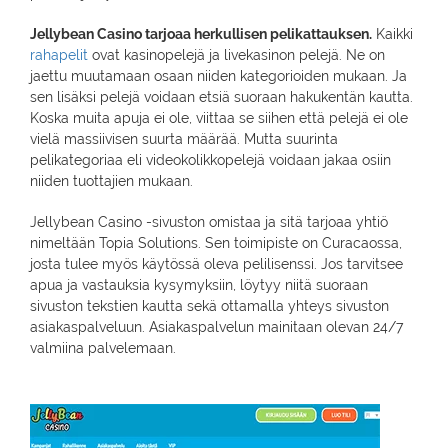
Jellybean Casino tarjoaa herkullisen pelikattauksen.
Kaikki
rahapelit
ovat kasinopelejä ja livekasinon pelejä. Ne on
jaettu muutamaan osaan niiden kategorioiden mukaan. Ja
sen lisäksi pelejä voidaan etsiä suoraan hakukentän kautta.
Koska muita apuja ei ole, viittaa se siihen että pelejä ei ole
vielä massiivisen suurta määrää. Mutta suurinta
pelikategoriaa eli videokolikkopelejä voidaan jakaa osiin
niiden tuottajien mukaan.
Jellybean Casino -sivuston omistaa ja sitä tarjoaa yhtiö
nimeltään Topia Solutions. Sen toimipiste on Curacaossa,
josta tulee myös käytössä oleva pelilisenssi. Jos tarvitsee
apua ja vastauksia kysymyksiin, löytyy niitä suoraan
sivuston tekstien kautta sekä ottamalla yhteys sivuston
asiakaspalveluun. Asiakaspalvelun mainitaan olevan 24/7
valmiina palvelemaan.