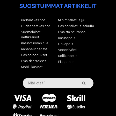
SUOSITUIMMAT ARTIKKELIT
Parhaat kasinot
Minimitalletus 5€
Uudet nettikasinot
Casino talletus laskulla
Suomalaiset
Ilmaista pelirahaa
nettikasinot
Kasinopelit
Kasinot ilman tiliä
Uhkapelit
Rahapelit netissä
Vedonlyönti
Casino bonukset
Kolikkopelit
Ilmaiskierrokset
Pikapokeri
Mobiliikasinot