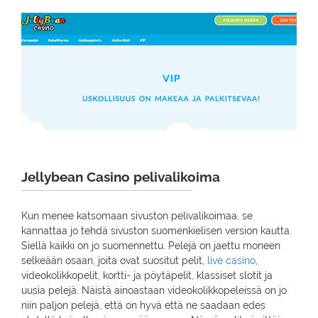
Jellybean Casino pelivalikoima
Kun menee katsomaan sivuston pelivalikoimaa, se
kannattaa jo tehdä sivuston suomenkielisen version kautta.
Siellä kaikki on jo suomennettu. Pelejä on jaettu moneen
selkeään osaan, joita ovat suositut pelit,
live casino
,
videokolikkopelit, kortti- ja pöytäpelit, klassiset slotit ja
uusia pelejä. Näistä ainoastaan videokolikkopeleissä on jo
niin paljon pelejä, että on hyvä että ne saadaan edes