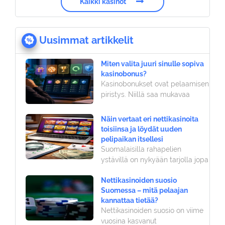
Kaikki kasinot
Uusimmat artikkelit
Miten valita juuri sinulle sopiva
kasinobonus?
Kasinobonukset ovat pelaamisen
piristys. Niillä saa mukavaa
Näin vertaat eri nettikasinoita
toisiinsa ja löydät uuden
pelipaikan itsellesi
Suomalaisilla rahapelien
ystävillä on nykyään tarjolla jopa
Nettikasinoiden suosio
Suomessa – mitä pelaajan
kannattaa tietää?
Nettikasinoiden suosio on viime
vuosina kasvanut