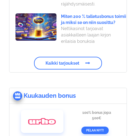
räjähdysmäisesti.
Miten 200 % talletusbonus toimii
ja miksi se on niin suosittu?
Nettikasinot tarjoavat
asiakkailleen laajan kirjon
erilaisia bonuksia
Kaikki tarjoukset
Kuukauden bonus
100%
bonus jopa
500€
PELAA NYT!