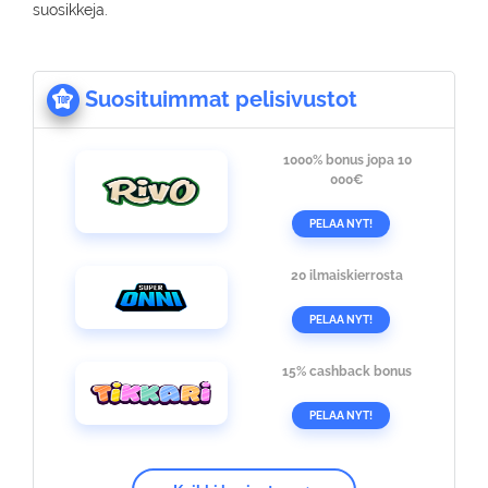
suosikkeja.
Suosituimmat pelisivustot
1000%
bonus jopa
10
000€
PELAA NYT!
20
ilmaiskierrosta
PELAA NYT!
15%
cashback bonus
PELAA NYT!