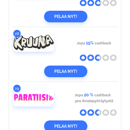
PELAA NYT!
28
15%
Jopa
cashback
PELAA NYT!
29
20 %
Jopa
cashback
300 ilmaispyöräytystä
PELAA NYT!