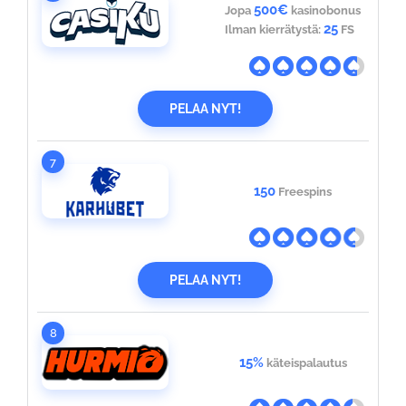
500€
Jopa
kasinobonus
25
Ilman kierrätystä:
FS
PELAA NYT!
7
150
Freespins
PELAA NYT!
8
15%
käteispalautus