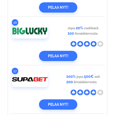
PELAA NYT!
16
20%
Jopa
cashback
100
ilmaiskierrosta
PELAA NYT!
17
100%
500€
jopa
asti
200
ilmaiskierrosta
PELAA NYT!