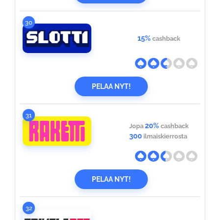
30
15%
cashback
PELAA NYT!
31
20%
Jopa
cashback
300
ilmaiskierrosta
PELAA NYT!
32