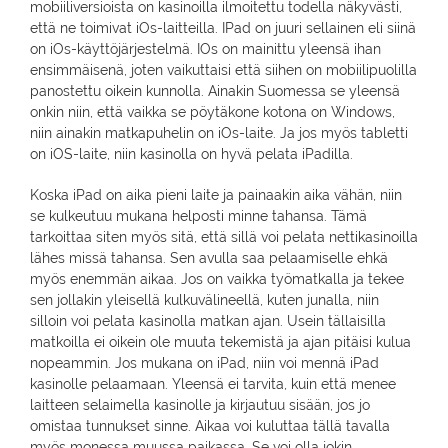
mobiiliversioista on kasinoilla ilmoitettu todella näkyvästi,
että ne toimivat iOs-laitteilla. IPad on juuri sellainen eli siinä
on iOs-käyttöjärjestelmä. IOs on mainittu yleensä ihan
ensimmäisenä, joten vaikuttaisi että siihen on mobiilipuolilla
panostettu oikein kunnolla. Ainakin Suomessa se yleensä
onkin niin, että vaikka se pöytäkone kotona on Windows,
niin ainakin matkapuhelin on iOs-laite. Ja jos myös tabletti
on iOS-laite, niin kasinolla on hyvä pelata iPadilla.
Koska iPad on aika pieni laite ja painaakin aika vähän, niin
se kulkeutuu mukana helposti minne tahansa. Tämä
tarkoittaa siten myös sitä, että sillä voi pelata nettikasinoilla
lähes missä tahansa. Sen avulla saa pelaamiselle ehkä
myös enemmän aikaa. Jos on vaikka työmatkalla ja tekee
sen jollakin yleisellä kulkuvälineellä, kuten junalla, niin
silloin voi pelata kasinolla matkan ajan. Usein tällaisilla
matkoilla ei oikein ole muuta tekemistä ja ajan pitäisi kulua
nopeammin. Jos mukana on iPad, niin voi mennä iPad
kasinolle pelaamaan. Yleensä ei tarvita, kuin että menee
laitteen selaimella kasinolle ja kirjautuu sisään, jos jo
omistaa tunnukset sinne. Aikaa voi kuluttaa tällä tavalla
myös monessa muussa paikassa. Se voi olla jokin