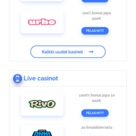
100%
bonus jopa
500€
PELAA NYT!
Kaikki uudet kasinot
Live casinot
1000%
bonus jopa
10
000€
PELAA NYT!
20
ilmaiskierrosta