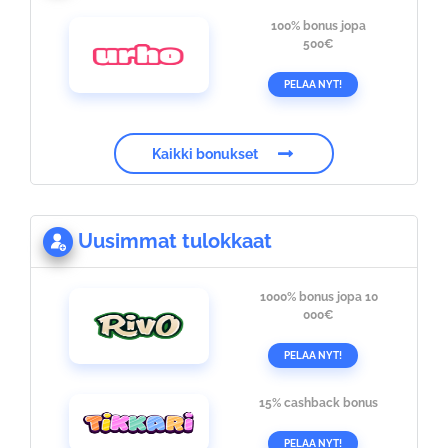
100%
bonus jopa
500€
PELAA NYT!
Kaikki bonukset
Uusimmat tulokkaat
1000%
bonus jopa
10
000€
PELAA NYT!
15%
cashback bonus
PELAA NYT!