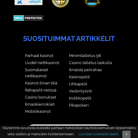
SUOSITUIMMAT ARTIKKELIT
Parhaat kasinot
Minimitalletus 5€
Uudet nettikasinot
Casino talletus laskulla
Suomalaiset
Ilmaista pelirahaa
nettikasinot
Kasinopelit
Kasinot ilman tiliä
Uhkapelit
Rahapelit netissä
Vedonlyönti
Casino bonukset
Kolikkopelit
Ilmaiskierrokset
Pikapokeri
Mobiliikasinot
Käytämme sivustolla evästeitä parhaan mahdollisen käyttökokemuksen tarjoamiseksi
sekä sisällön ja mainosten kohdentamiseen.
Lue lisää evästeistä täältä.
X