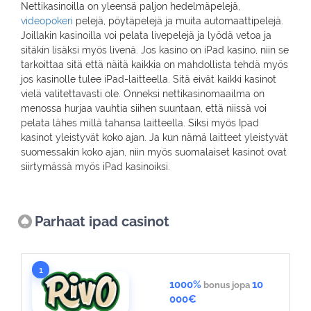
Nettikasinoilla on yleensä paljon hedelmäpelejä,
videopokeri
pelejä, pöytäpelejä ja muita automaattipelejä.
Joillakin kasinoilla voi pelata livepelejä ja lyödä vetoa ja
sitäkin lisäksi myös livenä. Jos kasino on iPad kasino, niin se
tarkoittaa sitä että näitä kaikkia on mahdollista tehdä myös
jos kasinolle tulee iPad-laitteella. Sitä eivät kaikki kasinot
vielä valitettavasti ole. Onneksi nettikasinomaailma on
menossa hurjaa vauhtia siihen suuntaan, että niissä voi
pelata lähes millä tahansa laitteella. Siksi myös Ipad
kasinot yleistyvät koko ajan. Ja kun nämä laitteet yleistyvät
suomessakin koko ajan, niin myös suomalaiset kasinot ovat
siirtymässä myös iPad kasinoiksi.
Parhaat ipad casinot
1
1000%
10
bonus jopa
000€