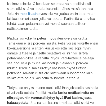
kasinoversioista. Oikeastaan se eroaa vain positiivisesti
siten, että sillä voi pelata kasinoilla lähes missä tahansa.
Joitakin
mobiilikasino
versioita voi joutua ensin lataamaan
laitteeseen erikseen, jotta voi pelata. Pariin sitä ei tarvitse
tehdä, vaan pelaamaan voi mennä suoraan laitteen
nettiselaimen kautta.
IPadillä voi kokeilla pelejä myös demoversion kautta.
Tämäkään ei siis poikkea muista. Peliä voi siis kokeille ensin
kokeiluversiona ja sitten kun uskoo että peli sopii hyvin
omalle laitteelle ja itselle pelattavaksi, niin voi siirtyä
pelaamaan oikealla rahalla. Myös iPad-laitteella pelaaja
saa bonuksia ja muita kasinoetuja. Sekään ei poikkea
muista. IPadillä saa siirrettyä kasinolla myös tietysti
pelirahaa. Mikään ei siis ole mitenkään huonompaa kuin
vaikka että pelaisi kasinolla Windows-laitteella.
Tietysti se on yksi huono puoli, että ihan jokaisella kasinolla
ei voi vielä pelata iPadillä, mutta
koska nettikasinoita on
niin paljon, niin varmasti löytyy hyvä iPad kasino, jossa
haluaa pelata
. Ja aina kun kasino ilmoittaa, että siellä voi