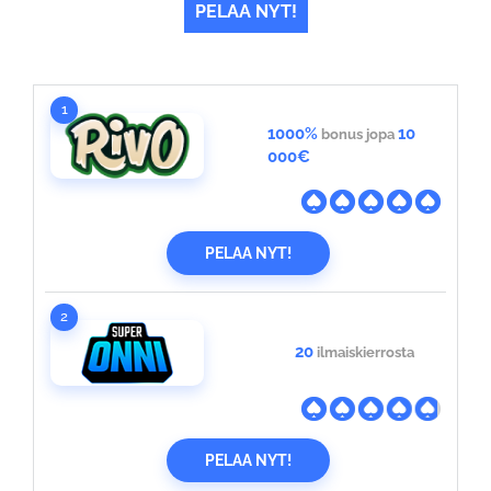
PELAA NYT!
1
1000%
10
bonus jopa
000€
PELAA NYT!
2
20
ilmaiskierrosta
PELAA NYT!