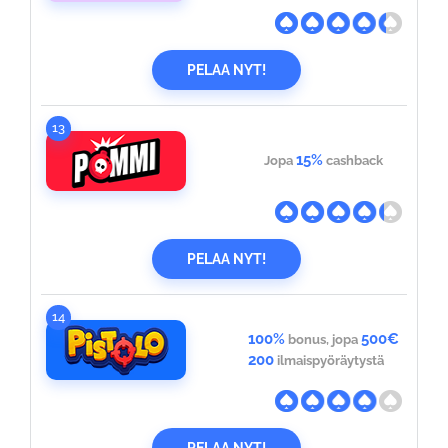
PELAA NYT!
13
15%
Jopa
cashback
PELAA NYT!
14
100%
500€
bonus, jopa
200
ilmaispyöräytystä
PELAA NYT!