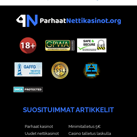
SUOSITUIMMAT ARTIKKELIT
Parhaat kasinot
Minimitalletus 5€
Uudet nettikasinot
Casino talletus laskulla