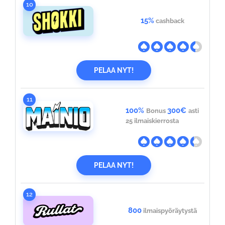
10
15%
cashback
PELAA NYT!
11
100%
300€
Bonus
asti
25 ilmaiskierrosta
PELAA NYT!
12
800
ilmaispyöräytystä