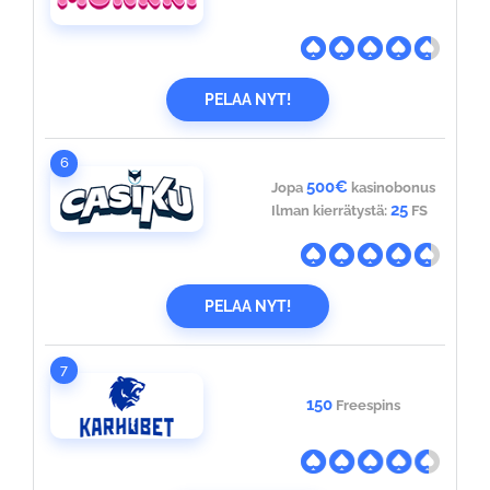
PELAA NYT!
6
500€
Jopa
kasinobonus
25
Ilman kierrätystä:
FS
PELAA NYT!
7
150
Freespins