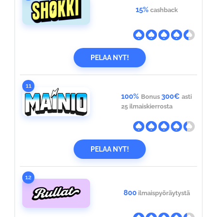
15%
cashback
PELAA NYT!
11
100%
300€
Bonus
asti
25 ilmaiskierrosta
PELAA NYT!
12
800
ilmaispyöräytystä