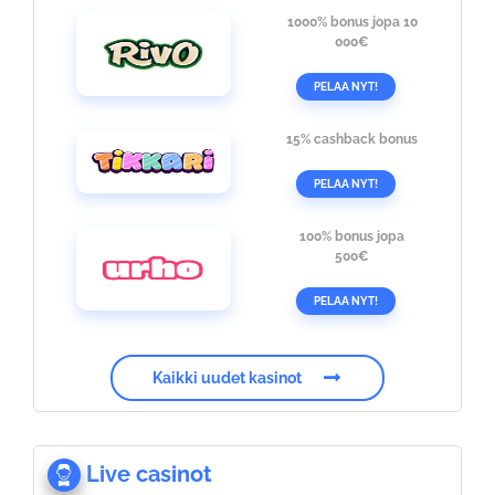
1000%
bonus jopa
10
000€
PELAA NYT!
15%
cashback bonus
PELAA NYT!
100%
bonus jopa
500€
PELAA NYT!
Kaikki uudet kasinot
Live casinot