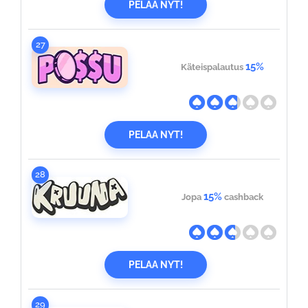
PELAA NYT!
27
15%
Käteispalautus
PELAA NYT!
28
15%
Jopa
cashback
PELAA NYT!
29