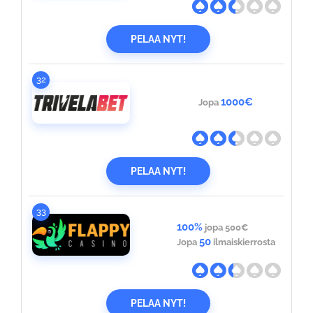
PELAA NYT!
32
1000€
Jopa
PELAA NYT!
33
100%
jopa 500€
50
Jopa
ilmaiskierrosta
PELAA NYT!