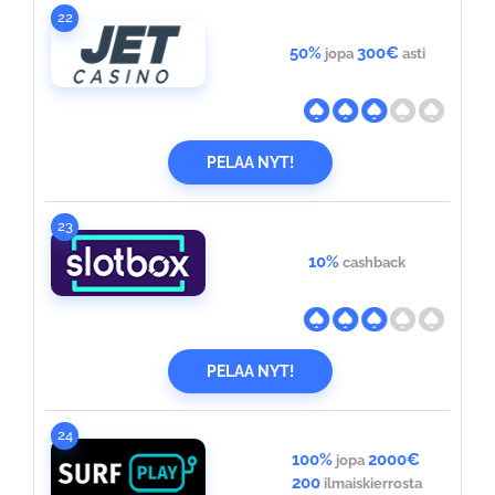
22
50%
300€
jopa
asti
PELAA NYT!
23
10%
cashback
PELAA NYT!
24
100%
2000€
jopa
200
ilmaiskierrosta