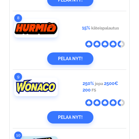
8
15%
käteispalautus
PELAA NYT!
9
250%
2500€
jopa
200
FS
PELAA NYT!
10