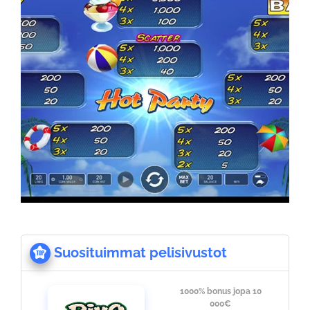
Suosituimmat pelisivustot
1000%
bonus jopa
10
000€