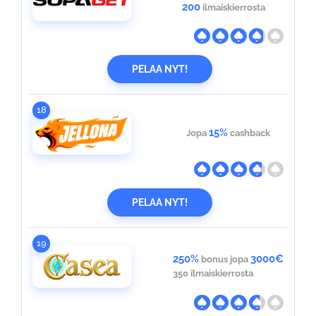
200
ilmaiskierrosta
PELAA NYT!
18
15%
Jopa
cashback
PELAA NYT!
19
250%
3000€
bonus jopa
350 ilmaiskierrosta