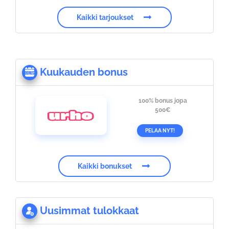
Kaikki tarjoukset
Kuukauden bonus
100%
bonus jopa
500€
PELAA NYT!
Kaikki bonukset
Uusimmat tulokkaat