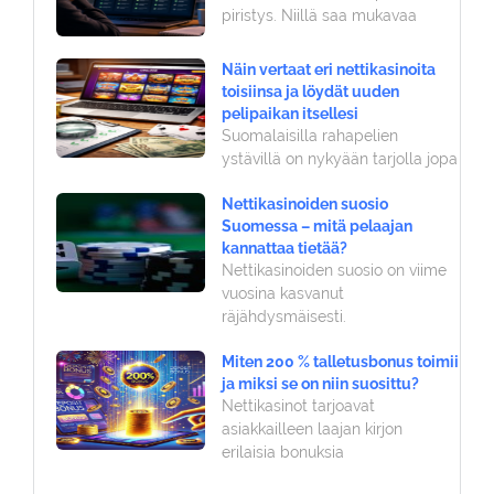
piristys. Niillä saa mukavaa
Näin vertaat eri nettikasinoita
toisiinsa ja löydät uuden
pelipaikan itsellesi
Suomalaisilla rahapelien
ystävillä on nykyään tarjolla jopa
Nettikasinoiden suosio
Suomessa – mitä pelaajan
kannattaa tietää?
Nettikasinoiden suosio on viime
vuosina kasvanut
räjähdysmäisesti.
Miten 200 % talletusbonus toimii
ja miksi se on niin suosittu?
Nettikasinot tarjoavat
asiakkailleen laajan kirjon
erilaisia bonuksia