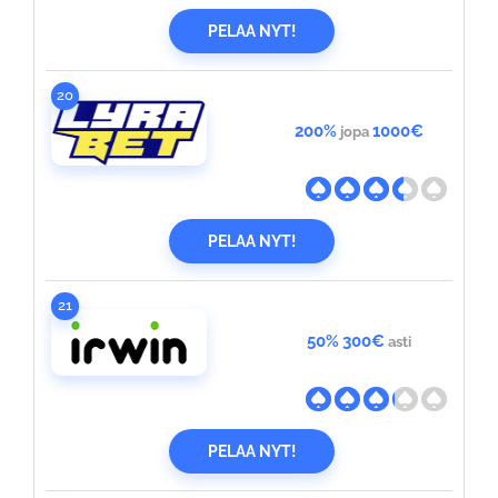
PELAA NYT!
20
200%
1000€
jopa
PELAA NYT!
21
50%
300€
asti
PELAA NYT!