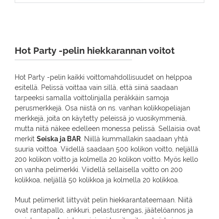
Hot Party -pelin hiekkarannan voitot
Hot Party -pelin kaikki voittomahdollisuudet on helppoa
esitellä. Pelissä voittaa vain sillä, että siinä saadaan
tarpeeksi samalla voittolinjalla peräkkäin samoja
perusmerkkejä. Osa niistä on ns. vanhan kolikkopeliajan
merkkejä, joita on käytetty peleissä jo vuosikymmeniä,
mutta niitä näkee edelleen monessa pelissä. Sellaisia ovat
merkit
Seiska ja BAR
. Niillä kummallakin saadaan yhtä
suuria voittoa. Viidellä saadaan 500 kolikon voitto, neljällä
200 kolikon voitto ja kolmella 20 kolikon voitto. Myös kello
on vanha pelimerkki. Viidellä sellaisella voitto on 200
kolikkoa, neljällä 50 kolikkoa ja kolmella 20 kolikkoa.
Muut pelimerkit liittyvät pelin hiekkarantateemaan. Niitä
ovat rantapallo, ankkuri, pelastusrengas, jäätelöannos ja