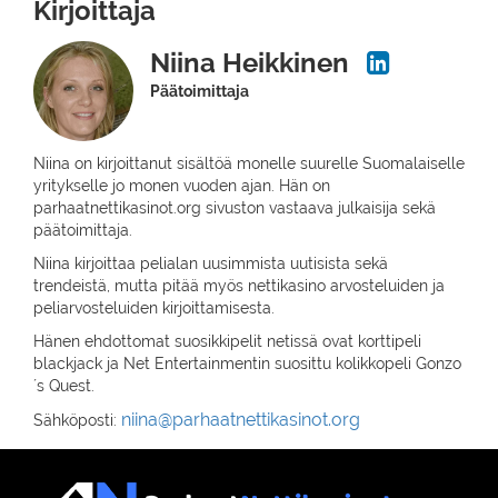
Kirjoittaja
Niina Heikkinen
Päätoimittaja
Niina on kirjoittanut sisältöä monelle suurelle Suomalaiselle
yritykselle jo monen vuoden ajan. Hän on
parhaatnettikasinot.org sivuston vastaava julkaisija sekä
päätoimittaja.
Niina kirjoittaa pelialan uusimmista uutisista sekä
trendeistä, mutta pitää myös nettikasino arvosteluiden ja
peliarvosteluiden kirjoittamisesta.
Hänen ehdottomat suosikkipelit netissä ovat korttipeli
blackjack ja Net Entertainmentin suosittu kolikkopeli Gonzo
´s Quest.
niina@parhaatnettikasinot.org
Sähköposti: