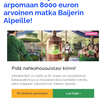
arpomaan 8000 euron
arvoinen matka Baijerin
Alpeille!