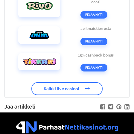
000€
PELAA NYT!
20
ilmaiskierrosta
PELAA NYT!
15%
cashback bonus
PELAA NYT!
Kaikki live casinot
Jaa artikkeli