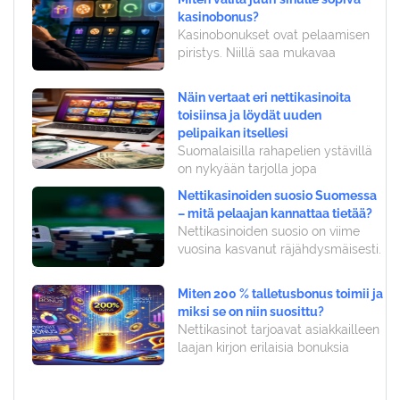
kasinobonus?
Kasinobonukset ovat pelaamisen
piristys. Niillä saa mukavaa
Näin vertaat eri nettikasinoita
toisiinsa ja löydät uuden
pelipaikan itsellesi
Suomalaisilla rahapelien ystävillä
on nykyään tarjolla jopa
Nettikasinoiden suosio Suomessa
– mitä pelaajan kannattaa tietää?
Nettikasinoiden suosio on viime
vuosina kasvanut räjähdysmäisesti.
Miten 200 % talletusbonus toimii ja
miksi se on niin suosittu?
Nettikasinot tarjoavat asiakkailleen
laajan kirjon erilaisia bonuksia