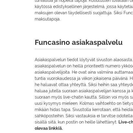
turvallisia ja nopeita tapoja. Kotiutusten luvataan o
käytössä edistyksellinen järjestelmä, jossa käyte
maksujen olevan täydellisesti suojattuja. Siksi Func
maksutapoja.
Funcasino asiakaspalvelu
Asiakaspalvelun tiedot löytyvät sivuston alaosasta, j
asiakaspalvelun on heillä prioriteetti numero ykköse
asiakaspalvelijoita. He ovat aina valmiina auttamaa
tuntia vuorokaudessa ja viikon jokaisena päivänä. He
he haluavat ottaa yhteyttä. Siksi heihin saa yhteyde
haluaa jutella suoraan asiakaspalvelijan kanssa ja
suoraan myös live-chatin kautta. Silloin voi myös s
uusi kysymys mieleen. Kolmas vaihtoehto on tietyst
mikään hidas tapa. Sivustolla kerrotaan, että heid
sähköposteihin. Siksi vastauksia ei tarvitse odotel
sisällä siitä, kun postin on heille lähettänyt.
Live-ch
olevaa linkkiä.