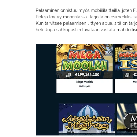
Pelaaminen onnistuu myös mobiililaitteilla, joten F
Pelejä löytyy monenlaisia. Tarjolla on esimerkiksi s
Kun tarvitsee pelaamisen liittyen apua, sitä on tarjol
heti. Jopa sähköpostiin luvataan vastata mahdolli