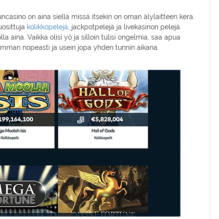
uncasino on aina siellä missä itsekin on oman älylaitteen kera.
uosittuja
kolikkopelejä
, jackpotpelejä ja livekasinon pelejä.
la aina. Vaikka olisi yö ja silloin tulisi ongelmia, saa apua
simman nopeasti ja usein jopa yhden tunnin aikana.