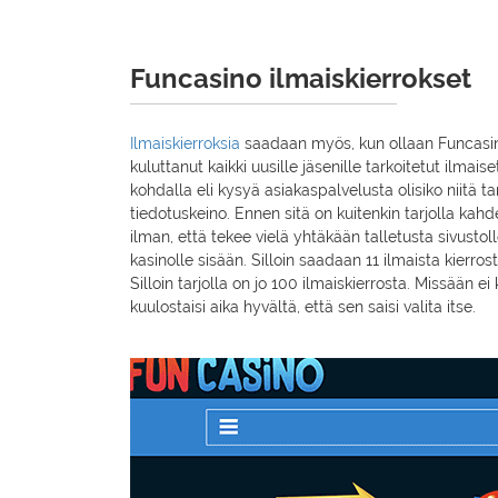
Funcasino ilmaiskierrokset
Ilmaiskierroksia
saadaan myös, kun ollaan Funcasino -
kuluttanut kaikki uusille jäsenille tarkoitetut ilma
kohdalla eli kysyä asiakaspalvelusta olisiko niitä t
tiedotuskeino. Ennen sitä on kuitenkin tarjolla kahde
ilman, että tekee vielä yhtäkään talletusta sivustolle
kasinolle sisään. Silloin saadaan 11 ilmaista kierro
Silloin tarjolla on jo 100 ilmaiskierrosta. Missään ei
kuulostaisi aika hyvältä, että sen saisi valita itse.