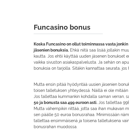
Funcasino bonus
Koska Funcasino on ollut toiminnassa vasta jonkin ai
jäsenien bonuksia.
Ehkä niitä saa lisää jollakin muu
kautta. Jos ehtii käyttää uuden jäsenen bonukset e
vaikka sivuston asiakaspalvelusta. Ja sehän on apu
bonuksia on tarjolla. Sitäkin kannattaa seurata, jos
Mutta ensin pitää hyödyntää uusien jäsenien bonuks
toisen talletuksen yhteydessä. Näillä ei ole mitää
Jos tallettaa kummankin kohdalla saman verran, 
50 ja bonusta saa 499 euroon asti.
Jos tallettaa 99
Mutta vähempikin riittää, jotta saa ihan mukavan m
sen päälle 50 euroa bonusrahaa. Minimissään nämä
tallettaa ensimmäisenä ja toisena talletuksena vain
bonusrahan muodossa.