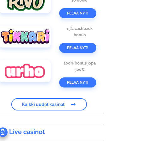
10 000€
PELAA NYT!
15%
cashback
bonus
PELAA NYT!
100%
bonus jopa
500€
PELAA NYT!
Kaikki uudet kasinot
Live casinot