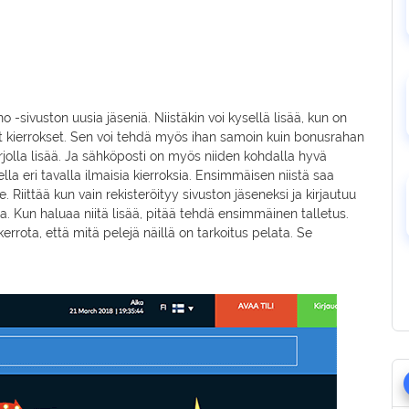
sivuston uusia jäseniä. Niistäkin voi kysellä lisää, kun on
iset kierrokset. Sen voi tehdä myös ihan samoin kuin bonusrahan
arjolla lisää. Ja sähköposti on myös niiden kohdalla hyvä
lla eri tavalla ilmaisia kierroksia. Ensimmäisen niistä saa
. Riittää kun vain rekisteröityy sivuston jäseneksi ja kirjautuu
sta. Kun haluaa niitä lisää, pitää tehdä ensimmäinen talletus.
 kerrota, että mitä pelejä näillä on tarkoitus pelata. Se