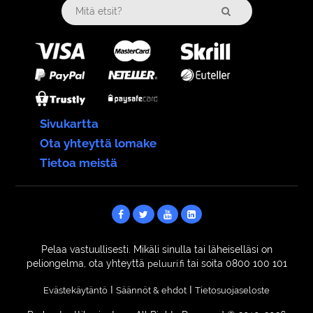
Sivukartta
Ota yhteyttä lomake
Tietoa meistä
Pelaa vastuullisesti. Mikäli sinulla tai läheiselläsi on
peliongelma, ota yhteyttä
tai soita 0800 100 101
peluuri.fi
I
I
Evästekäytäntö
Säännöt & ehdot
Tietosuojaseloste