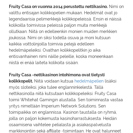
Fruity Casa on vuonna 2014 perustettu nettikasino.
Nimi on
valittu entisajan kolikkopelien mukaan. Hedelmät ovat jo
legendaarisia pelimerkkejä kolikkopeleissä. Ensin ei näissä
kolikoilla toimivissa peleissä paljon muita merkkejä
ollutkaan. Niitä on edelleenkin monien muiden merkkien
joukossa. Nimi on siksi todella osuva ja moni kutsuun
kaikkia voittolinjoilla toimivia pelejä edelleen
hedelmäpeleiksi. Ovathan kolikkopelitkin jo aika
entisvanhainen nimi näille peleille, koska moneenkaan
niistä ei enää laiteta kolikoita sisään.
Fruity Casa -nettikasinon intohimona ovat tietysti
kolikkopelit.
Niitä voidaan kutsua
hedelmäpelien
lisäksi
myös sloteiksi, joka tulee englanninkielestä. Tällä
nettikasinolla niitä kutsutaan kolikkopeleiksi. Fruity Casa
toimii Whitehat Gamingin alustalla. Sen toiminnasta vastaa
yritys nimeltään Imperium Network Solutions. Sen
toimipaikka on englannissa. Kasinon taustalla on ryhmä,
joilla on paljon kokemusta kasinoharrastuksesta. Heidän
osaamisena vaihtelee pelialasta ja asiakaspalvelusta
markkinointiin sekä affiliate -toimintaan. He ovat halunneet