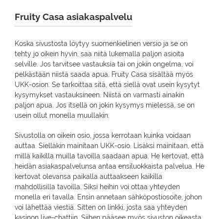
Fruity Casa asiakaspalvelu
Koska sivustosta löytyy suomenkielinen versio ja se on
tehty jo oikein hyvin, saa niitä lukemalla paljon asioita
selville. Jos tarvitsee vastauksia tai on jokin ongelma, voi
pelkästään niistä saada apua. Fruity Casa sisältää myös
UKK-osion. Se tarkoittaa sitä, että siellä ovat usein kysytyt
kysymykset vastauksineen. Niistä on varmasti ainakin
paljon apua. Jos itsellä on jokin kysymys mielessä, se on
usein ollut monella muullakin.
Sivustolla on oikein osio, jossa kerrotaan kuinka voidaan
auttaa. Sielläkin mainitaan UKK-osio. Lisäksi mainitaan, että
millä kaikilla muilla tavoilla saadaan apua. He kertovat, että
heidän asiakaspalvelunsa antaa ensiluokkaista palvelua. He
kertovat olevansa paikalla auttaakseen kaikilla
mahdollisilla tavoilla. Siksi heihin voi ottaa yhteyden
monella eri tavalla. Ensin annetaan sähköpostiosoite, johon
voi lähettää viestiä. Sitten on linkki, josta saa yhteyden
kasinon live-chattiin. Siihen pääsee myös sivuston oikeasta