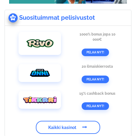
Suosituimmat pelisivustot
1000%
bonus jopa
10
000€
PELAA NYT!
20
ilmaiskierrosta
PELAA NYT!
15%
cashback bonus
PELAA NYT!
Kaikki kasinot