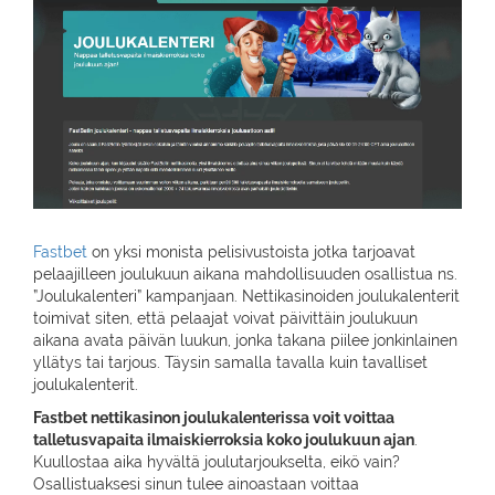
Fastbet
on yksi monista pelisivustoista jotka tarjoavat
pelaajilleen joulukuun aikana mahdollisuuden osallistua ns.
”Joulukalenteri” kampanjaan. Nettikasinoiden joulukalenterit
toimivat siten, että pelaajat voivat päivittäin joulukuun
aikana avata päivän luukun, jonka takana piilee jonkinlainen
yllätys tai tarjous. Täysin samalla tavalla kuin tavalliset
joulukalenterit.
Fastbet nettikasinon joulukalenterissa voit voittaa
talletusvapaita ilmaiskierroksia koko joulukuun ajan
.
Kuullostaa aika hyvältä joulutarjoukselta, eikö vain?
Osallistuaksesi sinun tulee ainoastaan voittaa