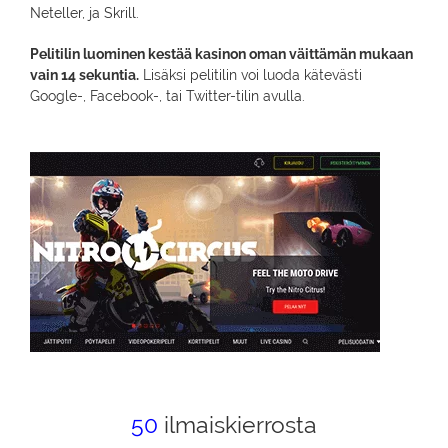
Neteller, ja Skrill.
Pelitilin luominen kestää kasinon oman väittämän mukaan
vain 14 sekuntia.
Lisäksi pelitilin voi luoda kätevästi
Google-, Facebook-, tai Twitter-tilin avulla.
50
ilmaiskierrosta