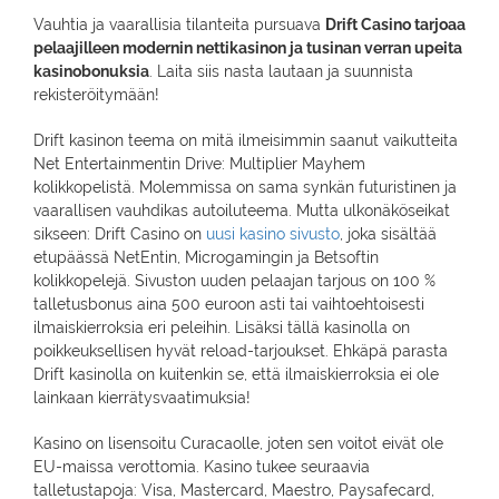
Vauhtia ja vaarallisia tilanteita pursuava
Drift Casino tarjoaa
pelaajilleen modernin nettikasinon ja tusinan verran upeita
kasinobonuksia
. Laita siis nasta lautaan ja suunnista
rekisteröitymään!
Drift kasinon teema on mitä ilmeisimmin saanut vaikutteita
Net Entertainmentin Drive: Multiplier Mayhem
kolikkopelistä. Molemmissa on sama synkän futuristinen ja
vaarallisen vauhdikas autoiluteema. Mutta ulkonäköseikat
sikseen: Drift Casino on
uusi kasino sivusto
, joka sisältää
etupäässä NetEntin, Microgamingin ja Betsoftin
kolikkopelejä. Sivuston uuden pelaajan tarjous on 100 %
talletusbonus aina 500 euroon asti tai vaihtoehtoisesti
ilmaiskierroksia eri peleihin. Lisäksi tällä kasinolla on
poikkeuksellisen hyvät reload-tarjoukset. Ehkäpä parasta
Drift kasinolla on kuitenkin se, että ilmaiskierroksia ei ole
lainkaan kierrätysvaatimuksia!
Kasino on lisensoitu Curacaolle, joten sen voitot eivät ole
EU-maissa verottomia. Kasino tukee seuraavia
talletustapoja: Visa, Mastercard, Maestro, Paysafecard,