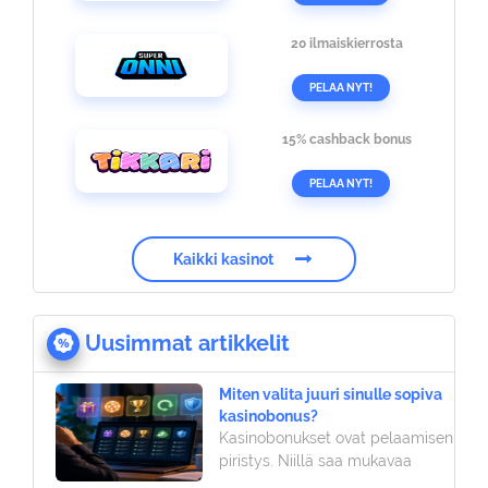
20
ilmaiskierrosta
PELAA NYT!
15%
cashback bonus
PELAA NYT!
Kaikki kasinot
Uusimmat artikkelit
Miten valita juuri sinulle sopiva
kasinobonus?
Kasinobonukset ovat pelaamisen
piristys. Niillä saa mukavaa