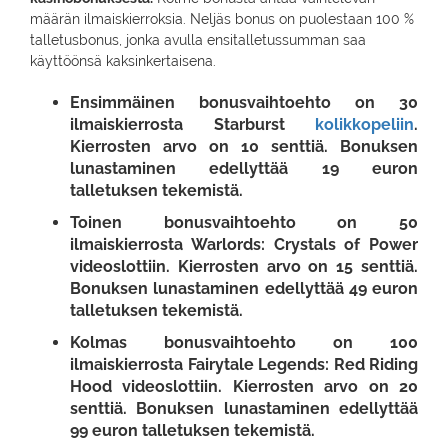
määrän ilmaiskierroksia. Neljäs bonus on puolestaan 100 %
talletusbonus, jonka avulla ensitalletussumman saa
käyttöönsä kaksinkertaisena.
Ensimmäinen bonusvaihtoehto on 30
ilmaiskierrosta Starburst
kolikkopeliin
.
Kierrosten arvo on 10 senttiä. Bonuksen
lunastaminen edellyttää 19 euron
talletuksen tekemistä.
Toinen bonusvaihtoehto on 50
ilmaiskierrosta Warlords: Crystals of Power
videoslottiin. Kierrosten arvo on 15 senttiä.
Bonuksen lunastaminen edellyttää 49 euron
talletuksen tekemistä.
Kolmas bonusvaihtoehto on 100
ilmaiskierrosta Fairytale Legends: Red Riding
Hood videoslottiin. Kierrosten arvo on 20
senttiä. Bonuksen lunastaminen edellyttää
99 euron talletuksen tekemistä.