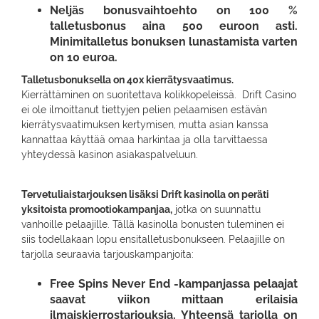
Neljäs bonusvaihtoehto on 100 %
talletusbonus aina 500 euroon asti.
Minimitalletus bonuksen lunastamista varten
on 10 euroa.
Talletusbonuksella on 40x kierrätysvaatimus.
Kierrättäminen on suoritettava kolikkopeleissä. Drift Casino
ei ole ilmoittanut tiettyjen pelien pelaamisen estävän
kierrätysvaatimuksen kertymisen, mutta asian kanssa
kannattaa käyttää omaa harkintaa ja olla tarvittaessa
yhteydessä kasinon asiakaspalveluun.
Tervetuliaistarjouksen lisäksi Drift kasinolla on peräti
yksitoista promootiokampanjaa,
jotka on suunnattu
vanhoille pelaajille. Tällä kasinolla bonusten tuleminen ei
siis todellakaan lopu ensitalletusbonukseen. Pelaajille on
tarjolla seuraavia tarjouskampanjoita:
Free Spins Never End -kampanjassa pelaajat
saavat viikon mittaan erilaisia
ilmaiskierrostarjouksia. Yhteensä tarjolla on