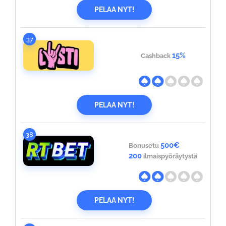
PELAA NYT!
37
15%
Cashback
PELAA NYT!
38
500€
Bonusetu
200
ilmaispyöräytystä
PELAA NYT!