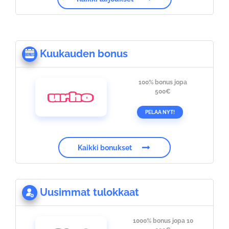
Kuukauden bonus
100%
bonus jopa
500€
PELAA NYT!
Kaikki bonukset
Uusimmat tulokkaat
1000%
bonus jopa
10