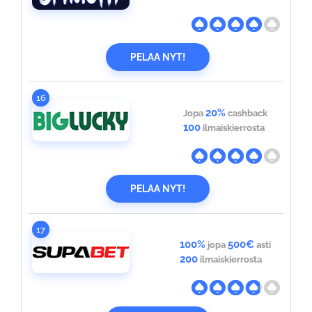
PELAA NYT!
16
20%
Jopa
cashback
100
ilmaiskierrosta
PELAA NYT!
17
100%
500€
jopa
asti
200
ilmaiskierrosta