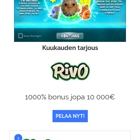
Kuukauden tarjous
1000%
bonus jopa
10 000€
PELAA NYT!
1