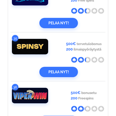
100
Free spins
PELAA NYT!
35
500€
tervetulobonus
200
ilmaispyöräytystä
PELAA NYT!
36
500€
bonusetu
200
Freespins