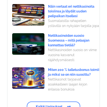
Näin vertaat eri nettikasinoita
toisiinsa ja löydät uuden
pelipaikan itsellesi
Suomalaisilla rahapelien
ystävillä on nykyään tarjolla jopa
Nettikasinoiden suosio
Suomessa – mitä pelaajan
kannattaa tietää?
Nettikasinoiden suosio on viime
vuosina kasvanut
räjähdysmäisesti.
Miten 200 % talletusbonus toimii
ja miksi se on niin suosittu?
Nettikasinot tarjoavat
asiakkailleen laajan kirjon
erilaisia bonuksia
Kaikki tarjoukset