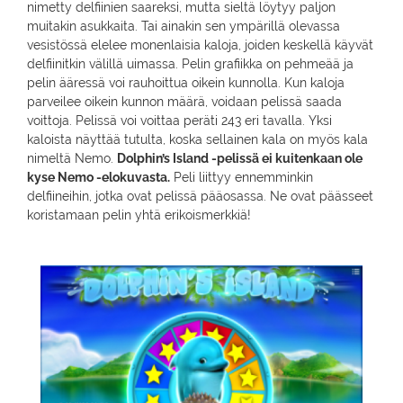
nimetty delfiinien saareksi, mutta sieltä löytyy paljon
muitakin asukkaita. Tai ainakin sen ympärillä olevassa
vesistössä elelee monenlaisia kaloja, joiden keskellä käyvät
delfiinitkin välillä uimassa. Pelin grafiikka on pehmeää ja
pelin ääressä voi rauhoittua oikein kunnolla. Kun kaloja
parveilee oikein kunnon määrä, voidaan pelissä saada
voittoja. Pelissä voi voittaa peräti 243 eri tavalla. Yksi
kaloista näyttää tutulta, koska sellainen kala on myös kala
nimeltä Nemo.
Dolphin’s Island -pelissä ei kuitenkaan ole
kyse Nemo -elokuvasta.
Peli liittyy ennemminkin
delfiineihin, jotka ovat pelissä pääosassa. Ne ovat päässeet
koristamaan pelin yhtä erikoismerkkiä!