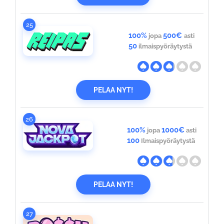
25
100%
500€
jopa
asti
50
ilmaispyöräytystä
PELAA NYT!
26
100%
1000€
jopa
asti
100
Ilmaispyöräytystä
PELAA NYT!
27