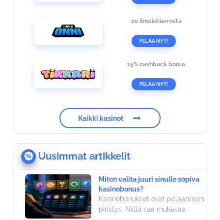
20
ilmaiskierrosta
PELAA NYT!
15%
cashback bonus
PELAA NYT!
Kaikki kasinot
Uusimmat artikkelit
Miten valita juuri sinulle sopiva
kasinobonus?
Kasinobonukset ovat pelaamisen
piristys. Niillä saa mukavaa