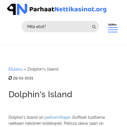
Parhaat Nettikasinot
Uudet Kasinot
Etusivu
»
Dolphin’s Island
Suomalaiset Kasinot
29-01-2021
Kasinot Ilman Rekisteröitymistä
Dolphin's Island
Rahapelit
Casino Bonus
Dolphin’s Island on
pelitoimittajan
iSoftbet tuottama
Ilmaiskierroksia
raikkaan näköinen kolikkopeli. Pelissä oleva saari on