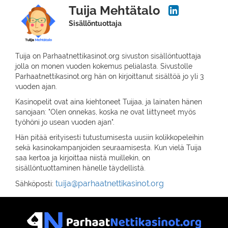
Tuija Mehtätalo
Sisällöntuottaja
Tuija on Parhaatnettikasinot.org sivuston sisällöntuottaja
jolla on monen vuoden kokemus pelialasta. Sivustolle
Parhaatnettikasinot.org hän on kirjoittanut sisältöä jo yli 3
vuoden ajan.
Kasinopelit ovat aina kiehtoneet Tuijaa, ja lainaten hänen
sanojaan: "Olen onnekas, koska ne ovat liittyneet myös
työhöni jo usean vuoden ajan".
Hän pitää erityisesti tutustumisesta uusiin kolikkopeleihin
sekä kasinokampanjoiden seuraamisesta. Kun vielä Tuija
saa kertoa ja kirjoittaa niistä muillekin, on
sisällöntuottaminen hänelle täydellistä.
tuija@parhaatnettikasinot.org
Sähköposti: