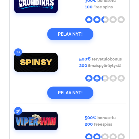
300€
bonusetu
100
Free spins
PELAA NYT!
35
500€
tervetulobonus
200
ilmaispyöräytystä
PELAA NYT!
36
500€
bonusetu
200
Freespins