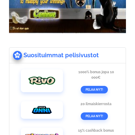
Suosituimmat pelisivustot
1000%
bonus jopa
10
000€
PELAA NYT!
20
ilmaiskierrosta
PELAA NYT!
15%
cashback bonus