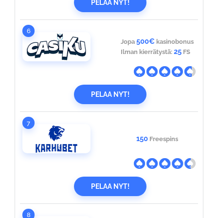
PELAA NYT!
6
500€
Jopa
kasinobonus
25
Ilman kierrätystä:
FS
PELAA NYT!
7
150
Freespins
PELAA NYT!
8