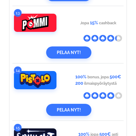
13
15%
Jopa
cashback
PELAA NYT!
14
100%
500€
bonus, jopa
200
ilmaispyöräytystä
PELAA NYT!
15
100%
500€
jopa
asti