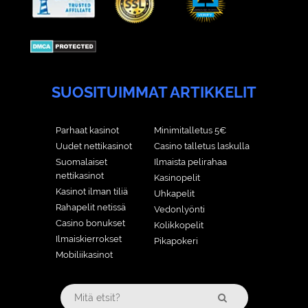
SUOSITUIMMAT ARTIKKELIT
Parhaat kasinot
Minimitalletus 5€
Uudet nettikasinot
Casino talletus laskulla
Suomalaiset
Ilmaista pelirahaa
nettikasinot
Kasinopelit
Kasinot ilman tiliä
Uhkapelit
Rahapelit netissä
Vedonlyönti
Casino bonukset
Kolikkopelit
Ilmaiskierrokset
Pikapokeri
Mobiliikasinot