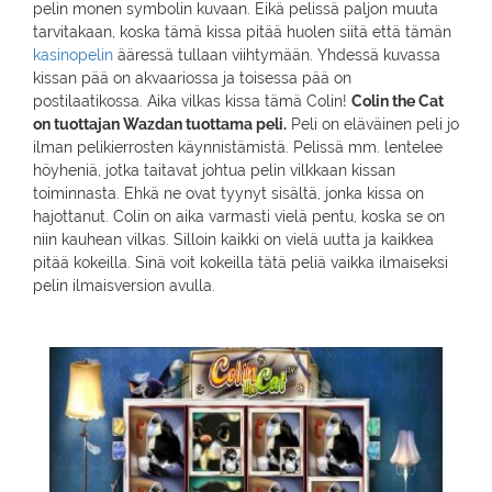
pelin monen symbolin kuvaan. Eikä pelissä paljon muuta
tarvitakaan, koska tämä kissa pitää huolen siitä että tämän
kasinopelin
ääressä tullaan viihtymään. Yhdessä kuvassa
kissan pää on akvaariossa ja toisessa pää on
postilaatikossa. Aika vilkas kissa tämä Colin!
Colin the Cat
on tuottajan Wazdan tuottama peli.
Peli on eläväinen peli jo
ilman pelikierrosten käynnistämistä. Pelissä mm. lentelee
höyheniä, jotka taitavat johtua pelin vilkkaan kissan
toiminnasta. Ehkä ne ovat tyynyt sisältä, jonka kissa on
hajottanut. Colin on aika varmasti vielä pentu, koska se on
niin kauhean vilkas. Silloin kaikki on vielä uutta ja kaikkea
pitää kokeilla. Sinä voit kokeilla tätä peliä vaikka ilmaiseksi
pelin ilmaisversion avulla.