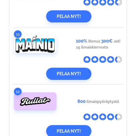
PELAA NYT!
11
100%
300€
Bonus
asti
25 ilmaiskierrosta
PELAA NYT!
12
800
ilmaispyöräytystä
PELAA NYT!