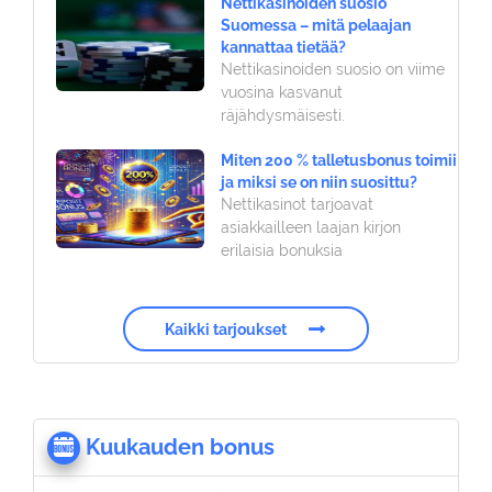
Nettikasinoiden suosio
Suomessa – mitä pelaajan
kannattaa tietää?
Nettikasinoiden suosio on viime
vuosina kasvanut
räjähdysmäisesti.
Miten 200 % talletusbonus toimii
ja miksi se on niin suosittu?
Nettikasinot tarjoavat
asiakkailleen laajan kirjon
erilaisia bonuksia
Kaikki tarjoukset
Kuukauden bonus