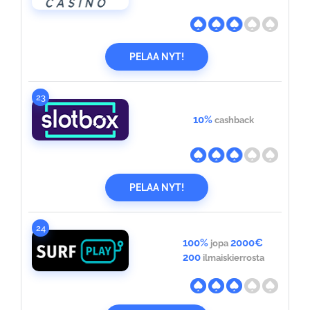
PELAA NYT!
23
10%
cashback
PELAA NYT!
24
100%
2000€
jopa
200
ilmaiskierrosta