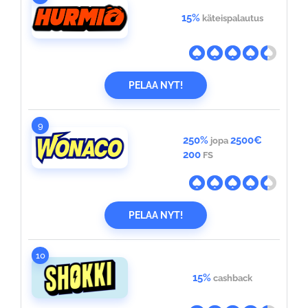
15%
käteispalautus
PELAA NYT!
9
250%
2500€
jopa
200
FS
PELAA NYT!
10
15%
cashback