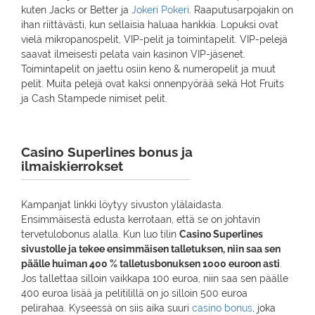
kuten Jacks or Better ja
Jokeri Pokeri
. Raaputusarpojakin on
ihan riittävästi, kun sellaisia haluaa hankkia. Lopuksi ovat
vielä mikropanospelit, VIP-pelit ja toimintapelit. VIP-pelejä
saavat ilmeisesti pelata vain kasinon VIP-jäsenet.
Toimintapelit on jaettu osiin keno & numeropelit ja muut
pelit. Muita pelejä ovat kaksi onnenpyörää sekä Hot Fruits
ja Cash Stampede nimiset pelit.
Casino Superlines bonus ja
ilmaiskierrokset
Kampanjat linkki löytyy sivuston ylälaidasta.
Ensimmäisestä edusta kerrotaan, että se on johtavin
tervetulobonus alalla. Kun luo tilin
Casino Superlines
sivustolle ja tekee ensimmäisen talletuksen, niin saa sen
päälle huiman 400 % talletusbonuksen 1000 euroon asti
.
Jos tallettaa silloin vaikkapa 100 euroa, niin saa sen päälle
400 euroa lisää ja pelitilillä on jo silloin 500 euroa
pelirahaa. Kyseessä on siis aika suuri
casino bonus
, joka