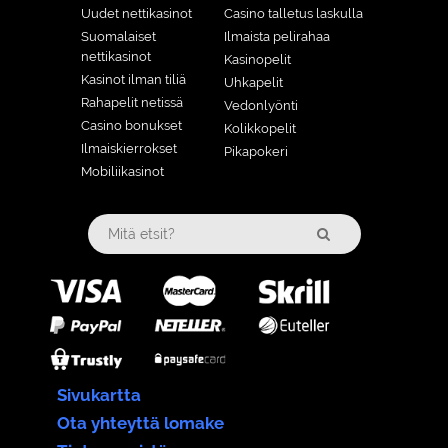
Uudet nettikasinot
Casino talletus laskulla
Suomalaiset
Ilmaista pelirahaa
nettikasinot
Kasinopelit
Kasinot ilman tiliä
Uhkapelit
Rahapelit netissä
Vedonlyönti
Casino bonukset
Kolikkopelit
Ilmaiskierrokset
Pikapokeri
Mobiliikasinot
Sivukartta
Ota yhteyttä lomake