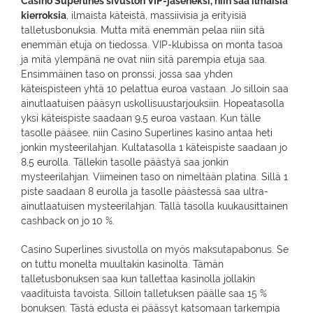
Casino Superlines sivuston VIP-jäseneksi, niin saa ilmaisia
kierroksia
, ilmaista käteistä, massiivisia ja erityisiä
talletusbonuksia. Mutta mitä enemmän pelaa niin sitä
enemmän etuja on tiedossa. VIP-klubissa on monta tasoa
ja mitä ylempänä ne ovat niin sitä parempia etuja saa.
Ensimmäinen taso on pronssi, jossa saa yhden
käteispisteen yhtä 10 pelattua euroa vastaan. Jo silloin saa
ainutlaatuisen pääsyn uskollisuustarjouksiin. Hopeatasolla
yksi käteispiste saadaan 9,5 euroa vastaan. Kun tälle
tasolle pääsee, niin Casino Superlines kasino antaa heti
jonkin mysteerilahjan. Kultatasolla 1 käteispiste saadaan jo
8,5 eurolla. Tällekin tasolle päästyä saa jonkin
mysteerilahjan. Viimeinen taso on nimeltään platina. Sillä 1
piste saadaan 8 eurolla ja tasolle päästessä saa ultra-
ainutlaatuisen mysteerilahjan. Tällä tasolla kuukausittainen
cashback on jo 10 %.
Casino Superlines sivustolla on myös maksutapabonus. Se
on tuttu monelta muultakin kasinolta. Tämän
talletusbonuksen saa kun tallettaa kasinolla jollakin
vaadituista tavoista. Silloin talletuksen päälle saa 15 %
bonuksen. Tästä edusta ei päässyt katsomaan tarkempia