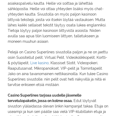
asiakaspalvelu kautta. Heille voi soittaa ja lähettää
sähköpostia. Heille voi ottaa yhteyden lisäksi myös chat-
yhteyden kautta. Sivustolla on myös paljon kasinoon
liittyviä tekstejä, joista voi itsekin löytää vastauksen. Mutta
lähes kaikki sellaiset tekstit täytyy osata lukea englanniksi.
Tietoja löytyy paljon kasinoon liittyvistä asioista. Niiden
avulla saa apua tilin luomiseen liittyen, talletukseen ja
moneen muuhun asiaan.
Pelejä on Casino Superlines sivustolla paljon ja ne on jaettu
osiin Suositellut pelit, Virtual Pelit, Videokolikkopelit, Kortti-
& pöytäpelit,
Live kasino
, Klassiset Slotit, Videopokeri,
Raaputusarvat, Mikropanokset, VIP-pelit ja Toimintapelit.
Jako on aina tavanomainen nettikasinoilla. Kun tulee Casino
Superlines sivustolle, niin pelit ovat heti näkyvillä ja niitä ei
tarvitse erikseen etsiä mistään.
Casino Superlines tarjoaa uudelle jäsenelle
tervetulopaketin, jossa on kolme osaa.
Edut löytyvät
sivuston ylälaidassa olevan linkin kampanjat takaa. Etuja on
useampi ja kun sen päälle saa vielä VIP-klubillakin etuja ja