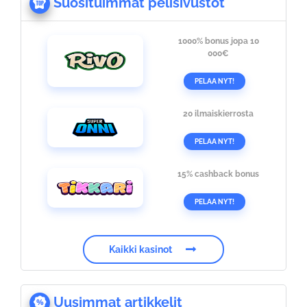
Suosituimmat pelisivustot
1000%
bonus jopa
10
000€
PELAA NYT!
20
ilmaiskierrosta
PELAA NYT!
15%
cashback bonus
PELAA NYT!
Kaikki kasinot
Uusimmat artikkelit