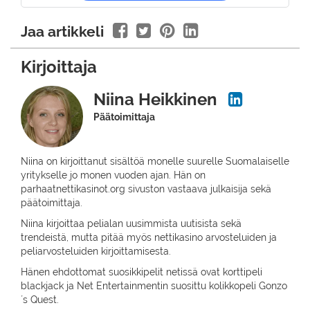
Jaa artikkeli
Kirjoittaja
Niina Heikkinen
Päätoimittaja
Niina on kirjoittanut sisältöä monelle suurelle Suomalaiselle
yritykselle jo monen vuoden ajan. Hän on
parhaatnettikasinot.org sivuston vastaava julkaisija sekä
päätoimittaja.
Niina kirjoittaa pelialan uusimmista uutisista sekä
trendeistä, mutta pitää myös nettikasino arvosteluiden ja
peliarvosteluiden kirjoittamisesta.
Hänen ehdottomat suosikkipelit netissä ovat korttipeli
blackjack ja Net Entertainmentin suosittu kolikkopeli Gonzo
´s Quest.