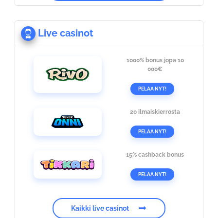
Live casinot
1000%
bonus jopa
10
000€
PELAA NYT!
20
ilmaiskierrosta
PELAA NYT!
15%
cashback bonus
PELAA NYT!
Kaikki live casinot