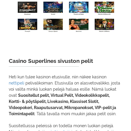
Casino Superlines sivuston pelit
Heti kun tulee kasinon etusivulle, niin näkee kasinon
nettipeli
pelivalikoiman. Etusivulla on alasvetovalikko, josta
voi valita minkä luokan pelejä haluaa esille. Nämä luokat
ovat
Suositellut pelit, Virtual Pelit, Videokolikkopelit,
Kortti- & pöytäpelit, Livekasino, Klassiset Slotit,
Videopokeri, Raaputusarvat, Mikropanokset, VIP-pelit ja
Toimintapelit
. Tällä tavalla moni muukin jakaa pelit osiin.
Suositelluissa peleissä on todella monen luokan pelejä.