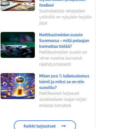
itsellesi
Suomalaisilla rahapelien
ystävillä on nykyään tarjolla
jopa
Nettikasinoiden suosio
Suomessa – mitä pelaajan
kannattaa tietää?
Nettikasinoiden suosio on
viime vuosina kasvanut
räjähdysmäisesti.
Miten 200 % talletusbonus
toimii ja miksi se on niin
suosittu?
Nettikasinot tarjoavat
asiakkailleen laajan kirjon
erilaisia bonuksia
Kaikki tarjoukset