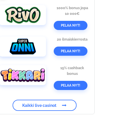
1000%
bonus jopa
10 000€
PELAA NYT!
20
ilmaiskierrosta
PELAA NYT!
15%
cashback
bonus
PELAA NYT!
Kaikki live casinot