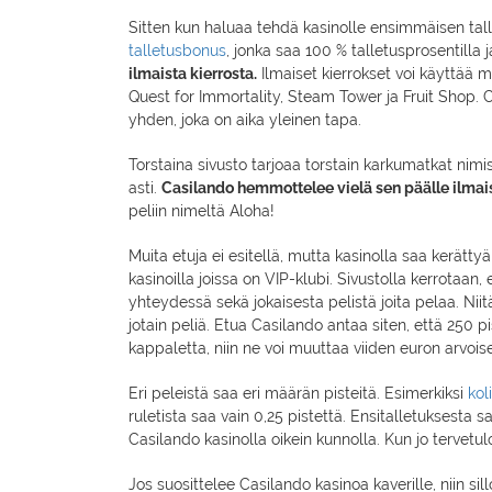
Sitten kun haluaa tehdä kasinolle ensimmäisen talle
talletusbonus
, jonka saa 100 % talletusprosentilla 
ilmaista kierrosta.
Ilmaiset kierrokset voi käyttää m
Quest for Immortality, Steam Tower ja Fruit Shop. C
yhden, joka on aika yleinen tapa.
Torstaina sivusto tarjoaa torstain karkumatkat nimi
asti.
Casilando hemmottelee vielä sen päälle ilmais
peliin nimeltä Aloha!
Muita etuja ei esitellä, mutta kasinolla saa kerätty
kasinoilla joissa on VIP-klubi. Sivustolla kerrotaan, 
yhteydessä sekä jokaisesta pelistä joita pelaa. Niitä
jotain peliä. Etua Casilando antaa siten, että 250 p
kappaletta, niin ne voi muuttaa viiden euron arvois
Eri peleistä saa eri määrän pisteitä. Esimerkiksi
kol
ruletista saa vain 0,25 pistettä. Ensitalletuksesta
Casilando kasinolla oikein kunnolla. Kun jo tervetulo
Jos suosittelee Casilando kasinoa kaverille, niin si