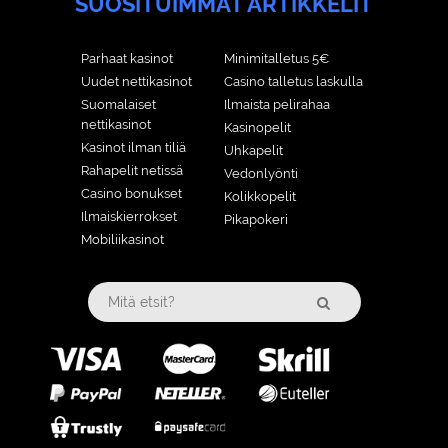
SUOSITUIMMAT ARTIKKELIT
Parhaat kasinot
Minimitalletus 5€
Uudet nettikasinot
Casino talletus laskulla
Suomalaiset
Ilmaista pelirahaa
nettikasinot
Kasinopelit
Kasinot ilman tiliä
Uhkapelit
Rahapelit netissä
Vedonlyönti
Casino bonukset
Kolikkopelit
Ilmaiskierrokset
Pikapokeri
Mobiliikasinot