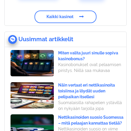
Kaikki kasinot
Uusimmat artikkelit
Miten valita juuri sinulle sopiva
kasinobonus?
Kasinobonukset ovat pelaamisen
piristys. Niillä saa mukavaa
Näin vertaat eri nettikasinoita
toisiinsa ja löydät uuden
pelipaikan itsellesi
Suomalaisilla rahapelien ystävillä
on nykyään tarjolla jopa
Nettikasinoiden suosio Suomessa
– mitä pelaajan kannattaa tietää?
Nettikasinoiden suosio on viime