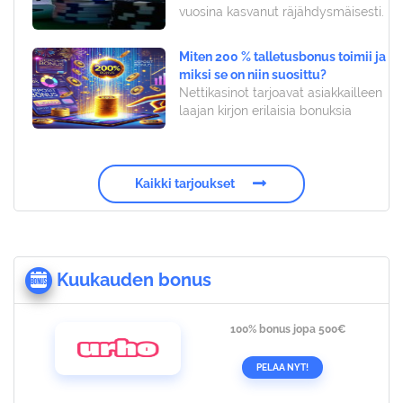
vuosina kasvanut räjähdysmäisesti.
Miten 200 % talletusbonus toimii ja
miksi se on niin suosittu?
Nettikasinot tarjoavat asiakkailleen
laajan kirjon erilaisia bonuksia
Kaikki tarjoukset
Kuukauden bonus
100%
bonus jopa
500€
PELAA NYT!