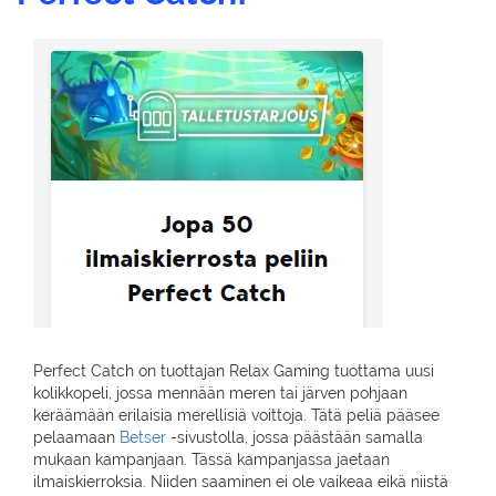
Perfect Catch on tuottajan Relax Gaming tuottama uusi
kolikkopeli, jossa mennään meren tai järven pohjaan
keräämään erilaisia merellisiä voittoja. Tätä peliä pääsee
pelaamaan
Betser
-sivustolla, jossa päästään samalla
mukaan kampanjaan. Tässä kampanjassa jaetaan
ilmaiskierroksia. Niiden saaminen ei ole vaikeaa eikä niistä