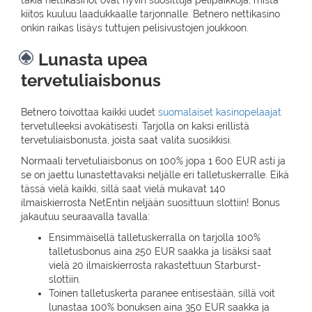
takia nettikasinot ovat hyvin suosittuja pelipaikkoja, mistä
kiitos kuuluu laadukkaalle tarjonnalle. Betnero nettikasino
onkin raikas lisäys tuttujen pelisivustojen joukkoon.
Lunasta upea
tervetuliaisbonus
Betnero toivottaa kaikki uudet
suomalaiset kasinopelaajat
tervetulleeksi avokätisesti. Tarjolla on kaksi erillistä
tervetuliaisbonusta, joista saat valita suosikkisi.
Normaali tervetuliaisbonus on 100% jopa 1 600 EUR asti ja
se on jaettu lunastettavaksi neljälle eri talletuskerralle. Eikä
tässä vielä kaikki, sillä saat vielä mukavat 140
ilmaiskierrosta NetEntin neljään suosittuun slottiin! Bonus
jakautuu seuraavalla tavalla:
Ensimmäisellä talletuskerralla on tarjolla 100%
talletusbonus aina 250 EUR saakka ja lisäksi saat
vielä 20 ilmaiskierrosta rakastettuun Starburst-
slottiin.
Toinen talletuskerta paranee entisestään, sillä voit
lunastaa 100% bonuksen aina 350 EUR saakka ja