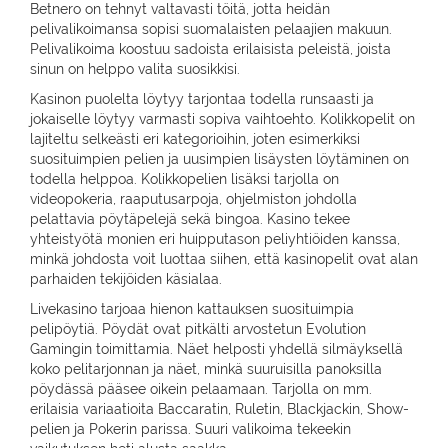
Betnero on tehnyt valtavasti töitä, jotta heidän
pelivalikoimansa sopisi suomalaisten pelaajien makuun.
Pelivalikoima koostuu sadoista erilaisista peleistä, joista
sinun on helppo valita suosikkisi.
Kasinon puolelta löytyy tarjontaa todella runsaasti ja
jokaiselle löytyy varmasti sopiva vaihtoehto. Kolikkopelit on
lajiteltu selkeästi eri kategorioihin, joten esimerkiksi
suosituimpien pelien ja uusimpien lisäysten löytäminen on
todella helppoa. Kolikkopelien lisäksi tarjolla on
videopokeria, raaputusarpoja, ohjelmiston johdolla
pelattavia pöytäpelejä sekä bingoa. Kasino tekee
yhteistyötä monien eri huipputason peliyhtiöiden kanssa,
minkä johdosta voit luottaa siihen, että kasinopelit ovat alan
parhaiden tekijöiden käsialaa.
Livekasino tarjoaa hienon kattauksen suosituimpia
pelipöytiä. Pöydät ovat pitkälti arvostetun Evolution
Gamingin toimittamia. Näet helposti yhdellä silmäyksellä
koko pelitarjonnan ja näet, minkä suuruisilla panoksilla
pöydässä pääsee oikein pelaamaan. Tarjolla on mm.
erilaisia variaatioita Baccaratin, Ruletin, Blackjackin, Show-
pelien ja Pokerin parissa. Suuri valikoima tekeekin