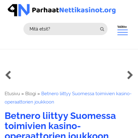
Parhaat Nettikasinot
Uudet Kasinot
Suomalaiset Kasinot
Kasinot Ilman Rekisteröitymistä
Etusivu
»
Blogi
»
Betnero liittyy Suomessa toimivien kasino-
operaattorien joukkoon
Rahapelit
Betnero liittyy Suomessa
Casino Bonus
toimivien kasino-
Ilmaiskierroksia
operaattorien joukkoon