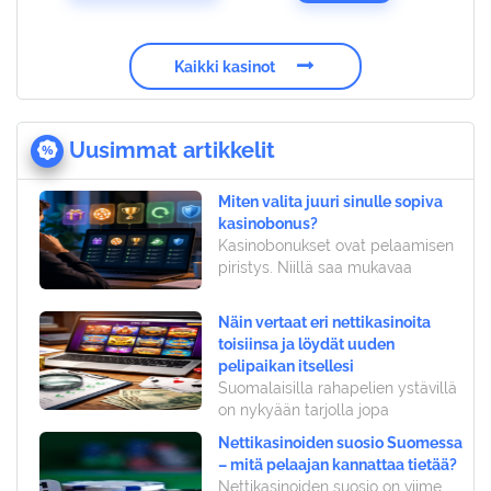
Kaikki kasinot
Uusimmat artikkelit
Miten valita juuri sinulle sopiva
kasinobonus?
Kasinobonukset ovat pelaamisen
piristys. Niillä saa mukavaa
Näin vertaat eri nettikasinoita
toisiinsa ja löydät uuden
pelipaikan itsellesi
Suomalaisilla rahapelien ystävillä
on nykyään tarjolla jopa
Nettikasinoiden suosio Suomessa
– mitä pelaajan kannattaa tietää?
Nettikasinoiden suosio on viime