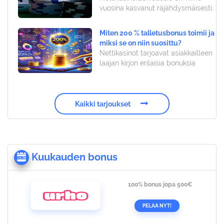
vuosina kasvanut räjähdysmäisesti.
Miten 200 % talletusbonus toimii ja
miksi se on niin suosittu?
Nettikasinot tarjoavat asiakkailleen
laajan kirjon erilaisia bonuksia
Kaikki tarjoukset
Kuukauden bonus
100%
bonus jopa
500€
PELAA NYT!