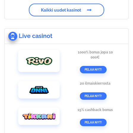
Kaikki uudet kasinot
Live casinot
1000%
bonus jopa
10
000€
PELAA NYT!
20
ilmaiskierrosta
PELAA NYT!
15%
cashback bonus
PELAA NYT!