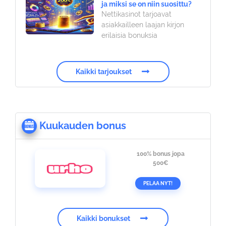
ja miksi se on niin suosittu?
Nettikasinot tarjoavat
asiakkailleen laajan kirjon
erilaisia bonuksia
Kaikki tarjoukset
Kuukauden bonus
100%
bonus jopa
500€
PELAA NYT!
Kaikki bonukset