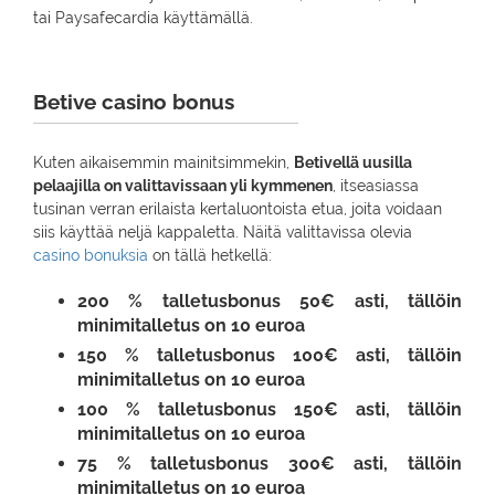
tai Paysafecardia käyttämällä.
Betive casino bonus
Kuten aikaisemmin mainitsimmekin,
Betivellä uusilla
pelaajilla on valittavissaan yli kymmenen
, itseasiassa
tusinan verran erilaista kertaluontoista etua, joita voidaan
siis käyttää neljä kappaletta. Näitä valittavissa olevia
casino bonuksia
on tällä hetkellä:
200 % talletusbonus 50€ asti, tällöin
minimitalletus on 10 euroa
150 % talletusbonus 100€ asti, tällöin
minimitalletus on 10 euroa
100 % talletusbonus 150€ asti, tällöin
minimitalletus on 10 euroa
75 % talletusbonus 300€ asti, tällöin
minimitalletus on 10 euroa