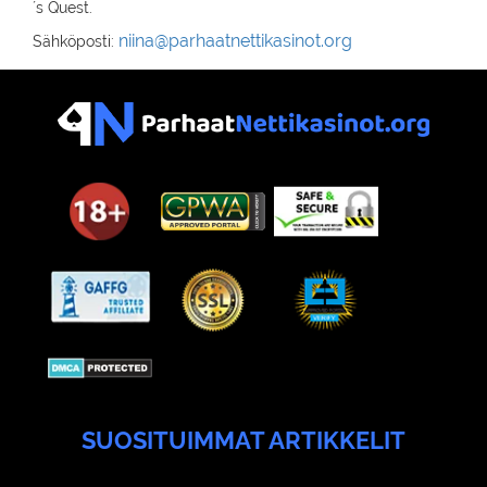
´s Quest.
niina@parhaatnettikasinot.org
Sähköposti:
SUOSITUIMMAT ARTIKKELIT