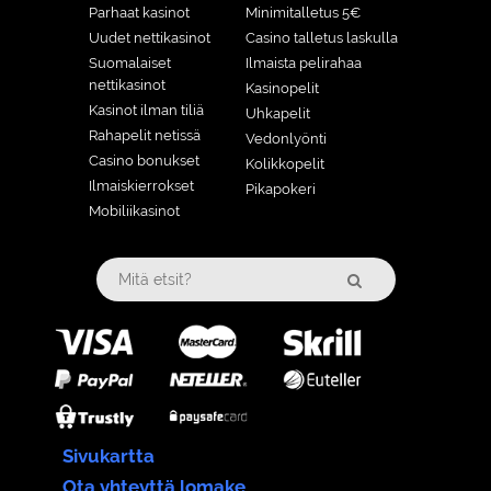
Parhaat kasinot
Minimitalletus 5€
Uudet nettikasinot
Casino talletus laskulla
Suomalaiset
Ilmaista pelirahaa
nettikasinot
Kasinopelit
Kasinot ilman tiliä
Uhkapelit
Rahapelit netissä
Vedonlyönti
Casino bonukset
Kolikkopelit
Ilmaiskierrokset
Pikapokeri
Mobiliikasinot
Sivukartta
Ota yhteyttä lomake