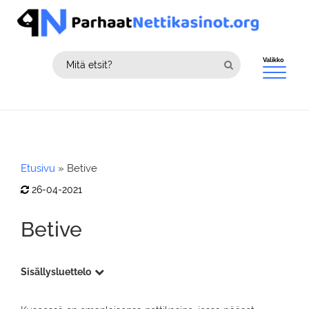
Parhaat Nettikasinot
Uudet Kasinot
Etusivu
»
Betive
Suomalaiset Kasinot
26-04-2021
Kasinot Ilman Rekisteröitymistä
Betive
Rahapelit
Casino Bonus
Sisällysluettelo
Ilmaiskierroksia