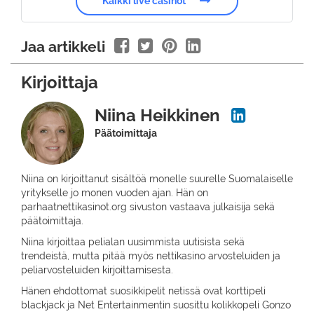
Kaikki live casinot
Jaa artikkeli
Kirjoittaja
Niina Heikkinen
Päätoimittaja
Niina on kirjoittanut sisältöä monelle suurelle Suomalaiselle
yritykselle jo monen vuoden ajan. Hän on
parhaatnettikasinot.org sivuston vastaava julkaisija sekä
päätoimittaja.
Niina kirjoittaa pelialan uusimmista uutisista sekä
trendeistä, mutta pitää myös nettikasino arvosteluiden ja
peliarvosteluiden kirjoittamisesta.
Hänen ehdottomat suosikkipelit netissä ovat korttipeli
blackjack ja Net Entertainmentin suosittu kolikkopeli Gonzo