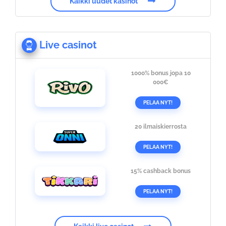
Kaikki uudet kasinot
Live casinot
1000%
bonus jopa
10
000€
PELAA NYT!
20
ilmaiskierrosta
PELAA NYT!
15%
cashback bonus
PELAA NYT!