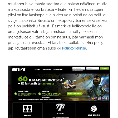
mustanpuhuva tausta saattaa olla halvan näköinen, mutta
makuasioista ei voi kiistellä – kuitenkin heidän sisältöjen
pihvi on itse kasinopelit ja niiden ydin pointtina on pelit, ei
sivujen ulkonäkö. Sivusto on helppokäyttöinen sekä selkeä,
pelit on luokiteltu fiksusti. Esimerkiksi kolikkopeleille on
oma, jokaisen valmistajan mukaan nimetty selkeästi
merkattu osio – tämä on ominaisuus, jota varmasti moni
pelaaja osaa arvostaa! EI tarvitse srcollata kaikkia pelejä
läpi löytääkseen oman suosikki
kolikkopelinsä
.