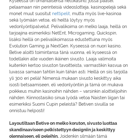
Kyseessä on omanlaisensa nettikasino, jossa pääset
pelaamaan niin perinteisiä videoslotteja, kasinopelejä sekä
monet muut suositut
nettipelit
, mutta myös live-kasinoa
sekä lyömään vetoa, eli heiltä löytyy myös
vedonlyöntipalvelut. Pelivalikoima on melko laaja, heillä on
tarjoajina esimerkiksi NetEnt, Microgaming, Quickspin,
lisäksi heillä on pelivalikoimassa edustettuina myös
Evolution Gaming ja NextGen. Kyseessä on nuori kasino,
Betive aloitti toimintansa tänä vuonna, eli kyseessä on
todellakin alle vuoden ikäinen sivusto. Laaja valimoita
kuitenkin kertoo sivuston tavoitteista, varmastikin kasvua on
luvassa samaan tahtiin kuin tähän asti. Heillä on siis tarjolla
yli 300 eri peliä! Nimensä mukaan sivusto keskittyy aika
isosti betsaamiseen, eli vedonlyöntiin ja tämä on mukava
poikkeus muihin kasinoihin nähden – varsinkin aloittelijoihin
nähden. Kiinnostaisiko sinua lyödä vetoa Naisten liigan tai
esimerkiksi Suomi Cupin peleistä? Betiven sivuilla se
onnistuu helposti!
Layoutiltaan Betive on melko koruton, sivusto luottaa
skandinaaviseen pelkistettyyn designiin ja keskittyy
olennaiseen, eli peleihin.
Joidenkin silmään tämä