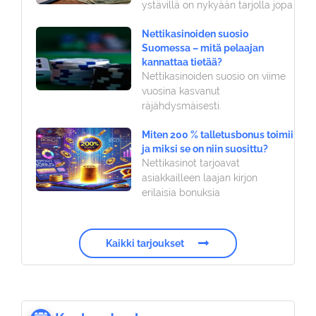
ystävillä on nykyään tarjolla jopa
Nettikasinoiden suosio
Suomessa – mitä pelaajan
kannattaa tietää?
Nettikasinoiden suosio on viime
vuosina kasvanut
räjähdysmäisesti.
Miten 200 % talletusbonus toimii
ja miksi se on niin suosittu?
Nettikasinot tarjoavat
asiakkailleen laajan kirjon
erilaisia bonuksia
Kaikki tarjoukset