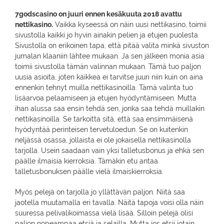
7godscasino on juuri ennen kesäkuuta 2018 avattu
nettikasino.
Vaikka kyseessä on näin uusi nettikasino, toimii
sivustolla kaikki jo hyvin ainakin pelien ja etujen puolesta.
Sivustolla on erikoinen tapa, että pitää valita minkä sivuston
jumalan klaaniin lähtee mukaan. Ja sen jälkeen monia asia
toimii sivustolla tämän valinnan mukaan. Tämä tuo paljon
uusia asioita, joten kaikkea ei tarvitse juuri niin kuin on aina
ennenkin tehnyt muilla nettikasinoilla. Tämä valinta tuo
lisäarvoa pelaamiseen ja etujen hyödyntämiseen. Mutta
ihan alussa saa ensin tehdä sen, jonka saa tehdä muillakin
nettikasinoilla. Se tarkoitta sitä, että saa ensimmäisenä
hyödyntää perinteisen tervetuloedun. Se on kuitenkin
neljässä osassa, jollaista ei ole jokaisella nettikasinolla
tarjolla. Usein saadaan vain yksi talletusbonus ja ehkä sen
päälle ilmaisia kierroksia. Tämäkin etu antaa
talletusbonuksen päälle vielä ilmaiskierroksia.
Myös pelejä on tarjolla jo yllättävän paljon. Niitä saa
jaotella muutamalla eri tavalla. Näitä tapoja voisi olla näin
suuressa pelivalikoimassa vielä lisää. Silloin pelejä olisi
paljon nopeampaa etsiä ja selailla. Mutta jos etsii jotain