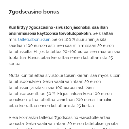
7godscasino bonus
Kun liittyy 7godscasino -sivuston jäseneksi, saa ihan
ensimmäisenä käyttöönsä tervetulopaketin.
Se sisältää
mm.
talletusbonuksen
. Se on 100 % suuruinen ja sitä
saadaan 100 euroon asti. Sen saa minimissään 20 euron
talletuksella. Eli jos tallettaa 20–100 euroa, sen määrän saa
tuplattua. Bonus pitää kierrättää ennen kotiuttamista 25
kertaa.
Mutta kun tallettaa sivustolle toisen kerran, saa myös silloin
talletusbonuksen. Sekin vaatii vähintään 20 euron
talletuksen ja sitäkin saa 100 euroon asti. Sen
talletusprosentti on 50 %. Eli jos haluaa koko 100 euron
bonuksen, pitää tallettaa vähintään 200 euroa. Tämäkin
pitää kierrättää ennen kotiuttamista 25 kertaa.
Vielä kolmaskin talletus 7godscasino -sivustolle antaa
bonusta. Sekin vaatii vähintään 20 euron talletuksen ja sitä