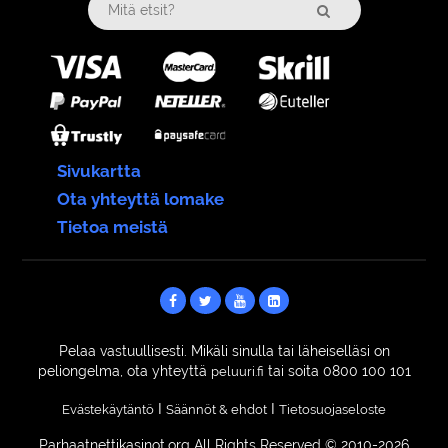
Sivukartta
Ota yhteyttä lomake
Tietoa meistä
Pelaa vastuullisesti. Mikäli sinulla tai läheiselläsi on
peliongelma, ota yhteyttä
tai soita 0800 100 101
peluuri.fi
I
I
Evästekäytäntö
Säännöt & ehdot
Tietosuojaseloste
Parhaatnettikasinot.org All Rights Reserved © 2010-2026