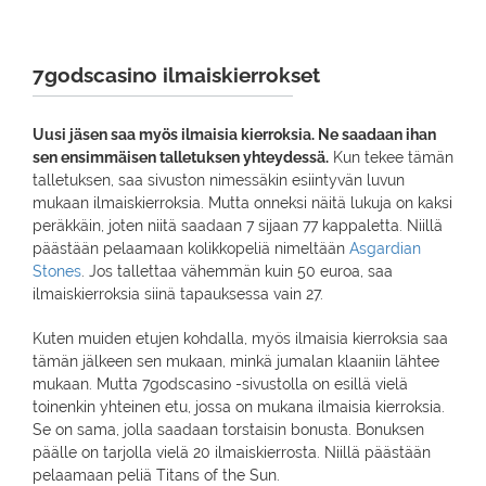
7godscasino ilmaiskierrokset
Uusi jäsen saa myös ilmaisia kierroksia. Ne saadaan ihan
sen ensimmäisen talletuksen yhteydessä.
Kun tekee tämän
talletuksen, saa sivuston nimessäkin esiintyvän luvun
mukaan ilmaiskierroksia. Mutta onneksi näitä lukuja on kaksi
peräkkäin, joten niitä saadaan 7 sijaan 77 kappaletta. Niillä
päästään pelaamaan kolikkopeliä nimeltään
Asgardian
Stones
. Jos tallettaa vähemmän kuin 50 euroa, saa
ilmaiskierroksia siinä tapauksessa vain 27.
Kuten muiden etujen kohdalla, myös ilmaisia kierroksia saa
tämän jälkeen sen mukaan, minkä jumalan klaaniin lähtee
mukaan. Mutta 7godscasino -sivustolla on esillä vielä
toinenkin yhteinen etu, jossa on mukana ilmaisia kierroksia.
Se on sama, jolla saadaan torstaisin bonusta. Bonuksen
päälle on tarjolla vielä 20 ilmaiskierrosta. Niillä päästään
pelaamaan peliä Titans of the Sun.