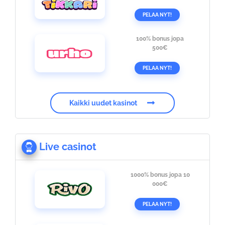
PELAA NYT!
100%
bonus jopa
500€
PELAA NYT!
Kaikki uudet kasinot
Live casinot
1000%
bonus jopa
10
000€
PELAA NYT!