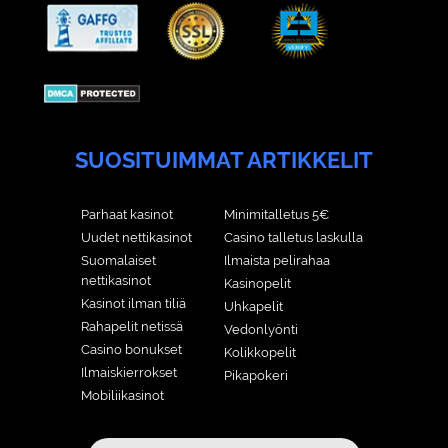
SUOSITUIMMAT ARTIKKELIT
Parhaat kasinot
Minimitalletus 5€
Uudet nettikasinot
Casino talletus laskulla
Suomalaiset
Ilmaista pelirahaa
nettikasinot
Kasinopelit
Kasinot ilman tiliä
Uhkapelit
Rahapelit netissä
Vedonlyönti
Casino bonukset
Kolikkopelit
Ilmaiskierrokset
Pikapokeri
Mobiliikasinot