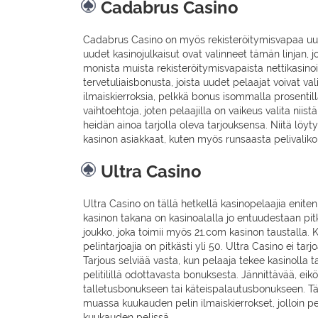
Cadabrus Casino
Cadabrus Casino on myös rekisteröitymisvapaa uutuu
uudet kasinojulkaisut ovat valinneet tämän linjan, 
monista muista rekisteröitymisvapaista nettikasinoist
tervetuliaisbonusta, joista uudet pelaajat voivat v
ilmaiskierroksia, pelkkä bonus isommalla prosentill
vaihtoehtoja, joten pelaajilla on vaikeus valita niis
heidän ainoa tarjolla oleva tarjouksensa. Niitä löyt
kasinon asiakkaat, kuten myös runsaasta pelivalikoim
Ultra Casino
Ultra Casino on tällä hetkellä kasinopelaajia enite
kasinon takana on kasinoalalla jo entuudestaan pitk
joukko, joka toimii myös 21.com kasinon taustalla. 
pelintarjoajia on pitkästi yli 50. Ultra Casino ei tarj
Tarjous selviää vasta, kun pelaaja tekee kasinolla 
pelitilillä odottavasta bonuksesta. Jännittävää, eik
talletusbonukseen tai käteispalautusbonukseen. Tämä
muassa kuukauden pelin ilmaiskierrokset, jolloin p
kuukauden pelissä.