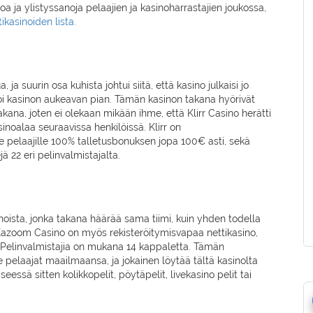
oa ja ylistyssanoja pelaajien ja kasinoharrastajien joukossa,
ikasinoiden lista.
, ja suurin osa kuhista johtui siitä, että kasino julkaisi jo
rtoi kasinon aukeavan pian. Tämän kasinon takana hyörivät
ana, joten ei olekaan mikään ihme, että Klirr Casino herätti
sinoalaa seuraavissa henkilöissä. Klirr on
lle pelaajille 100% talletusbonuksen jopa 100€ asti, sekä
ä 22 eri pelinvalmistajalta.
ista, jonka takana häärää sama tiimi, kuin yhden todella
 Kazoom Casino on myös rekisteröitymisvapaa nettikasino,
n. Pelinvalmistajia on mukana 14 kappaletta. Tämän
 pelaajat maailmaansa, ja jokainen löytää tältä kasinolta
eessä sitten kolikkopelit, pöytäpelit, livekasino pelit tai