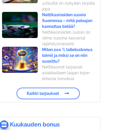
ystävillä on nykyään tarjolla
jopa
Nettikasinoiden suosio
Suomessa – mitä pelaajan
kannattaa tietää?
Nettikasinoiden suosio on
viime vuosina kasvanut
räjähdysmäisesti.
Miten 200 % talletusbonus
toimii ja miksi se on niin
suosittu?
Nettikasinot tarjoavat
asiakkailleen laajan kirjon
erilaisia bonuksia
Kaikki tarjoukset
Kuukauden bonus