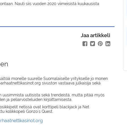
jontaan. Nauti siis vuoden 2020 viimeisistä kuukausista
Jaa artikkeli
nen
sisältöä monelle suurelle Suomalaiselle yritykselle jo monen
rhaatnettikasinot.org sivuston vastaava julkaisija sekä
lan uusimmista uutisista sekä trendeistä, mutta pitää myös
en ja peliarvosteluiden kirjoittamisesta.
kkipelit netissä ovat korttipeli blackjack ja Net
tu kolikkopeli Gonzo´s Quest.
rhaatnettikasinot.org