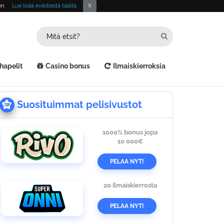
n.
Lue lisää evästeistä täältä.
X
hapelit
Casino bonus
Ilmaiskierroksia
Suosituimmat pelisivustot
1000%
bonus jopa
10 000€
PELAA NYT!
20
ilmaiskierrosta
PELAA NYT!