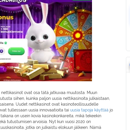
 nettikasinot ovat osa tätä jatkuvaa muutosta. Muun
usta siihen, kuinka paljon uusia nettikasinoita julkaistaan,
saisena. Uudet nettikasinot ovat kasinoteollisuudelle
ovat tullessaan uusia innovaatioita tai
uusia tapoja käyttää
jo
 takana on usein kovia kasinokonkareita, mikä tekeekin
sekä tutustumisen arvoisia. Nyt kun vuosi 2020 on
uskasinoita, jotka on julkaistu elokuun jälkeen. Nämä