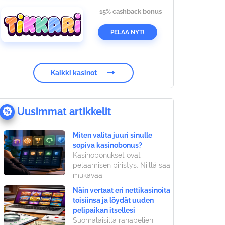
15%
cashback bonus
PELAA NYT!
Kaikki kasinot
Uusimmat artikkelit
Miten valita juuri sinulle
sopiva kasinobonus?
Kasinobonukset ovat
pelaamisen piristys. Niillä saa
mukavaa
Näin vertaat eri nettikasinoita
toisiinsa ja löydät uuden
pelipaikan itsellesi
Suomalaisilla rahapelien