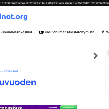
n mahdollisen käyttökokemuksen tarjoamiseksi sekä sisällön ja mainosten kohdentamisee
Suomalaiset kasinot
Kasinot ilman rekisteröitymistä
Ra
uuskasinoa
puvuoden