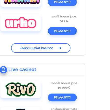
PELAA NYT!
100%
bonus jopa
500€
PELAA NYT!
Kaikki uudet kasinot
Live casinot
1000%
bonus jopa
10 000€
PELAA NYT!
20
ilmaiskierrosta